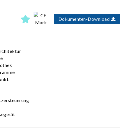
Dokumenten-Download
rchitektur
re
iothek
gramme
unkt
tzersteuerung
segerät