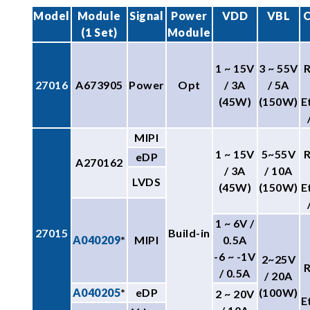
Model
Module
Signal
Power
VDD
VBL
C
(1 Set)
Module
1 ~ 15V
3 ~ 55V
27016
A673905
Power
Opt
/ 3A
/ 5A
(45W)
(150W)
E
MIPI
1 ~ 15V
5~55V
eDP
A270162
/ 3A
/ 10A
LVDS
(45W)
(150W)
E
1 ~ 6V /
27015
Build-in
A040209
*
MIPI
0.5A
-6 ~ -1V
2~25V
/ 0.5A
/ 20A
A040205
*
eDP
(100W)
2 ~ 20V
E