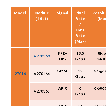
Model
Module
Signal
Pixel
Resolu
(1 Set)
Rate
(Ma
/
Lane
Rate
(Max)
FPD-
13.5
8K o
A270163
Link
Gbps
240
GMSL
12
5K@6
27016
A270164
Gbps
APIX
6
6K@6
A270165
Gbps
MIPI
1.5
4K@6