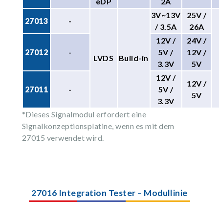
eDP
2A
3V~13V
25V /
27013
-
/ 3.5A
26A
12V /
24V /
27012
-
5V /
12V /
LVDS
Build-in
3.3V
5V
12V /
12V /
27011
-
5V /
5V
3.3V
*Dieses Signalmodul erfordert eine
Signalkonzeptionsplatine, wenn es mit dem
27015 verwendet wird.
27016 Integration Tester – Modullinie