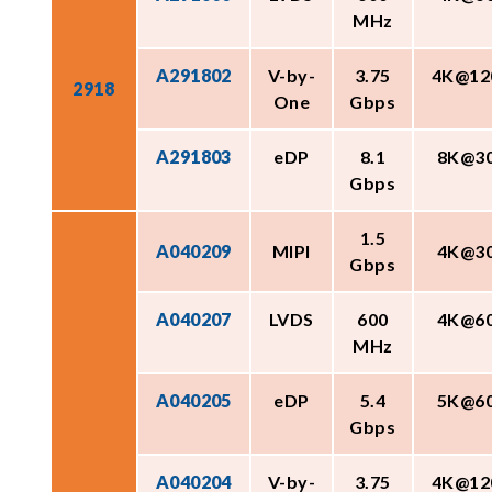
MHz
A291802
V-by-
3.75
4K@12
2918
One
Gbps
A291803
eDP
8.1
8K@3
Gbps
1.5
A040209
MIPI
4K@3
Gbps
A040207
LVDS
600
4K@6
MHz
A040205
eDP
5.4
5K@6
Gbps
A040204
V-by-
3.75
4K@12