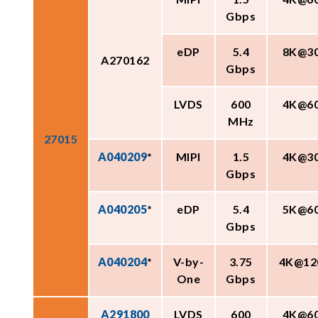
Gbps
eDP
5.4
8K@3
A270162
Gbps
LVDS
600
4K@6
MHz
27015
A040209
*
MIPI
1.5
4K@3
Gbps
A040205
*
eDP
5.4
5K@6
Gbps
A040204
*
V-by-
3.75
4K@12
One
Gbps
A291800
LVDS
600
4K@6