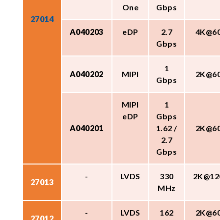
One
Gbps
27014
A040203
eDP
2.7
4K@6
Gbps
1
A040202
MIPI
2K@6
Gbps
MIPI
1
eDP
Gbps
A040201
1.62 /
2K@6
2.7
Gbps
-
LVDS
330
2K@12
27013
MHz
-
LVDS
162
2K@6
27012