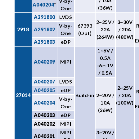
/ 10A
V-by-
A040204
*
(36W)
One
A291800
LVDS
2~25V /
3~30V
V-by-
67393
2918
A291802
22A
/ 20A
One
(Opt)
(264W)
(480W)
E
A291803
eDP
1~6V /
0.5A
A040209
MIPI
-6~-1V
/ 0.5A
A040207
LVDS
2~25V
A040205
eDP
27014
Build-in
2~20V /
/ 20A
V-by-
A040204
10A
(100W)
One
E
(36W)
A040203
eDP
A040202
MIPI
MIPI
3~20V /
A040201