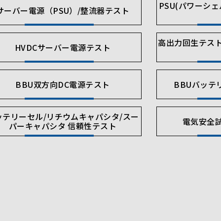
PSU(パワーシ
サーバー電源（PSU）/整流器テスト
高出力回生テス
HVDCサーバー電源テスト
BBU双方向DC電源テスト
BBUバッテ
ッテリーセル/リチウムキャパシタ/スー
電気安全
パーキャパシタ 信頼性テスト