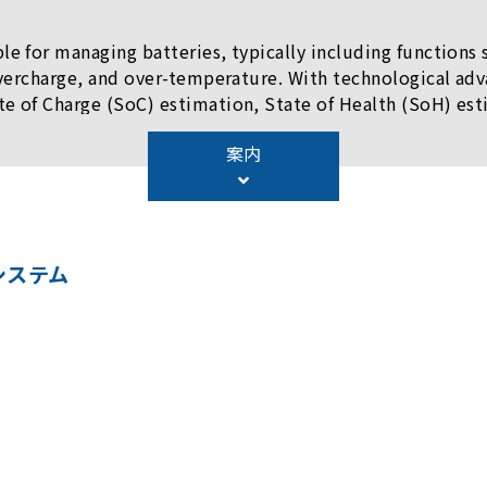
 for managing batteries, typically including functions 
overcharge, and over-temperature. With technological ad
of Charge (SoC) estimation, State of Health (SoH) estim
battery loop relay control), temperature measurement, cu
案内
価システム