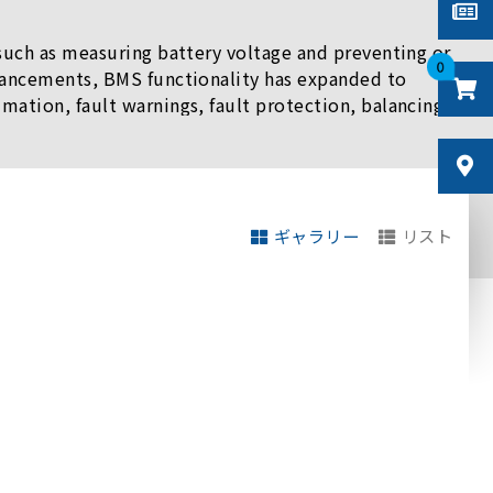
such as measuring battery voltage and preventing or
0
vancements, BMS functionality has expanded to
ation, fault warnings, fault protection, balancing
rrent measurement, and diagnostics.
ギャラリー
リスト