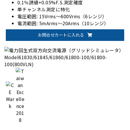
0.1％読値+0.05%F.S.測定確度
単チャンネル測定に特化
電圧範囲: 15Vrms～600Vrms（6レンジ）
電流範囲: 5mArms～20Arms（10レンジ）
EnergyStar/IEC 62301規格対応
お問合せカートに入れる
オプションで1200Vrmsに対応