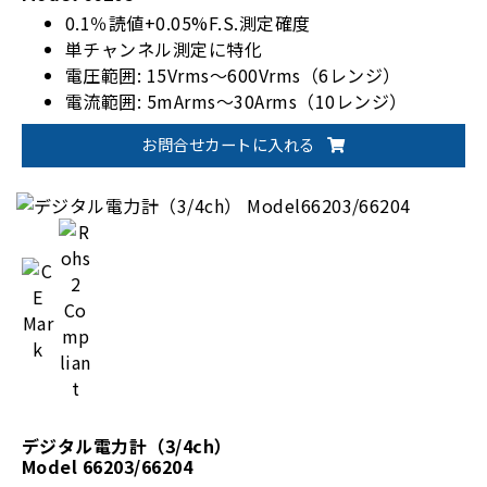
0.1％読値+0.05%F.S.測定確度
単チャンネル測定に特化
電圧範囲: 15Vrms～600Vrms（6レンジ）
電流範囲: 5mArms～30Arms（10レンジ）
EnergyStar/IEC 62301規格対応
お問合せカートに入れる
オプションで1200Vrmsに対応
デジタル電力計（3/4ch）
Model 66203/66204