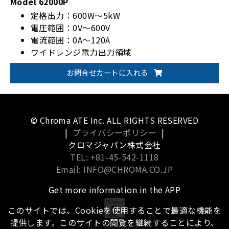
Model 62000P
定格出力：600W～5kW
電圧範囲：0V～600V
電流範囲：0A～120A
ワイドレンジ電力出力領域
マスタースレーブ運転（直列5台または並列5台）
お問合せカートに入れる
© Chroma ATE Inc. ALL RIGHTS RESERVED
|
プライバシーポリシー
|
クロマジャパン株式会社
TEL: +81-45-542-1118
Email: INFO@CHROMA.CO.JP
Get more information in the APP
このサイトでは、Cookieを使用することで最適な機能を
提供します。このサイトの閲覧を継続することにより、
iOS
Android