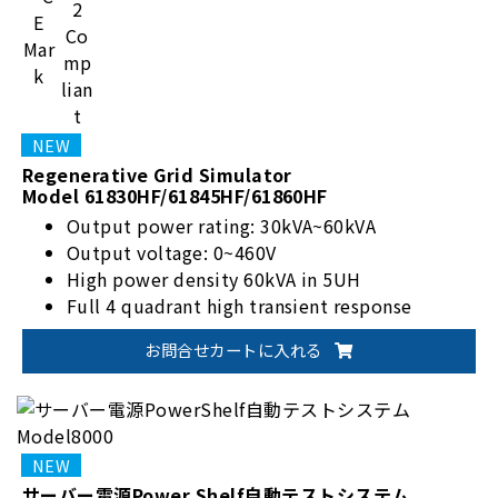
Regenerative Grid Simulator
Model 61830HF/61845HF/61860HF
Output power rating: 30kVA~60kVA
Output voltage: 0~460V
High power density 60kVA in 5UH
Full 4 quadrant high transient response
お問合せカートに入れる
サーバー電源Power Shelf自動テストシステム