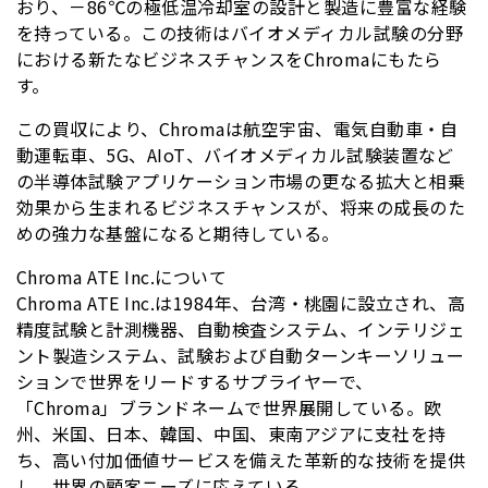
おり、－86℃の極低温冷却室の設計と製造に豊富な経験
を持っている。この技術はバイオメディカル試験の分野
における新たなビジネスチャンスをChromaにもたら
す。
この買収により、Chromaは航空宇宙、電気自動車・自
動運転車、5G、AIoT、バイオメディカル試験装置など
の半導体試験アプリケーション市場の更なる拡大と相乗
効果から生まれるビジネスチャンスが、将来の成長のた
めの強力な基盤になると期待している。
Chroma ATE Inc.について
Chroma ATE Inc.は1984年、台湾・桃園に設立され、高
精度試験と計測機器、自動検査システム、インテリジェ
ント製造システム、試験および自動ターンキーソリュー
ションで世界をリードするサプライヤーで、
「Chroma」ブランドネームで世界展開している。欧
州、米国、日本、韓国、中国、東南アジアに支社を持
ち、高い付加価値サービスを備えた革新的な技術を提供
し、世界の顧客ニーズに応えている。