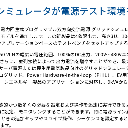
ッドシミュレータが電源テスト環
00シリーズ 電力回生式プログラマブル双方向交流電源 グリッドシミュレ
（15kVA）の3モデルを追加します。この新製品は4象限出力、高さ
やアプリケーションベースのテストベンチをセットアップす
相出力、350 VLNの幅広い電圧範囲、100%のDC出力、200V
らに、並列接続によって出力電流を増やすことができ、最大3
は、サーバ電源または民生用電気製品向けのグリッドシミュレー
ド、Power Hardware-in-the-loop（PHIL）
リーンエネルギー製品のアプリケーションに対応し、9kVAから
、ユーザーが直感的かつ数多くの必要な設定および操作を迅速に実行
に設定、モニタリングすることができます。特に電源ライン異
するときの追加タップやスワイプ操作、シーケンスを設定する
ます。