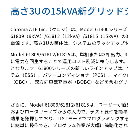
高さ3Uの15kVA新グリ
Chroma ATE Inc.（クロマ）は、Model 618
61809（9kVA）/61812（12kVA）/61815
電源です。高さ3Uの筐体は、システムのラックアップ
Model 61809/61812/61815は、単相または3
に電力を回生することで運用コスト削減に寄与します。さ
となります。61800シリーズの新しいラインアップ
テム（ESS）、パワーコンディショナ（PCS）、マイクログリッ
（OBC）、双方向車載充電器（BOBC）などを含むグ
さらに、Model 61809/61812/61815は
およびロータリーノブからの入力で、テスト要件を簡単
効果を発揮しており、LISTモードでプログラミング
に簡単に操作でき、プログラム作業が大幅に簡略化され