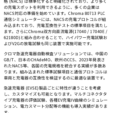
格 (NACS) は標準化すると明確化されており、より多く
の充電スポットを利用できるように、多くの企業は
NACS対応の準備を始めています。Chroma 80713 PLC
通信シミュレーターには、NACSの充電プロトコルが組
み込まれており、充電互換性テストの標準項目を満たし
ます。さらにChroma双方向直流電源(17040 / 17040E /
62180D)と組み合わせることで、ハイパワー充電試験お
よびV2Gの放電試験も同じ装置で実施可能です。
クロマ急速充電器自動検査ソリューションでは、中国の
GB/T、日本のCHAdeMO、欧州のCCS、2023年発表さ
れたNACS等、各国の充電規格を統合する実績が多数あ
ります。組み込まれた標準試験項目と通信プロトコルは
車両と充電器の互換性を検証するのに最適な装置です。
急速充電器 (EVSE)製品ごとに特性が違うことを考慮
し、カスタマイズも可能となります。マルチコネクタタ
イプ充電器の評価試験、各種EV充電IV曲線のシミュレー
ション、電力スマート分配等の機能も導入実績がありま
す。