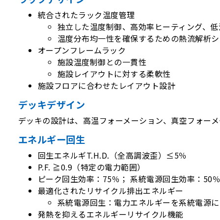
統合されたラック温度管理
独立した温度制御、高効率ヒーティング、低
温度分布均一性を確保するための熱流解析シ
オープンフレームラック
施設温度制御との一貫性
施設レイアウトに対する柔軟性
施設フロアに合わせたレイアウト設計
デッキデザイン
デッキの設計は、高温フォーメーション、真空フォーメ
エネルギー回生
回生エネルギT.H.D.（全高調波歪）≤5％
P.F. ≧0.9（特定の電力範囲）
ピーク回生効率：75％； 系統電源回生効率：50
最適化されたリサイクル排出エネルギー
系統電源回生：電力エネルギーを系統電源に
発熱を抑えるエネルギーリサイクル機能