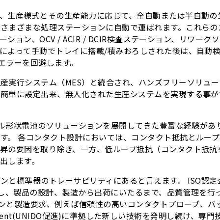
、生産様式とその生産能力に応じて、全自動または半自動の
のさまざまな処理ステーションに自動で運ばれます。これらの
ョン、OCV / ACIR / DCIR検査ステーション、リワ
によって手動でトレイに搭載/積みおろしされた後は、自動
理エラーを回避します。
産実行システム（MES）と統合され、ハンズフリーソリュー
簡単に設定出来、無人化された生産システムを実現する事が
のセル形状電池のソリューションを展開してきた豊富な経験があ
す。 各コンタクト設計においては、コンタクト抵抗とループ
昇の要因を取り除き、一方、低ループ抵抗（コンタクト抵抗
出します。
と標準器のトレーサビリティにあると言えます。 ISO認定企
立し、製品の設計、製造から出荷にいたるまで、品質管理を行
ションと製造要求、例えば信頼性の高いコンタクトプローブ、
elopment(UNIDO促進)に準拠した新しい技術を発明し続