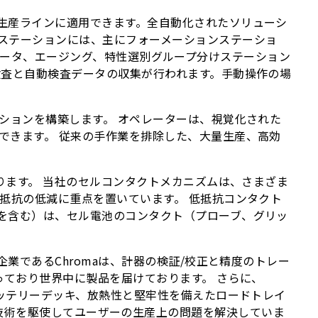
生産ラインに適用できます。全自動化されたソリューシ
ステーションには、主にフォーメーションステーショ
ークソータ、エージング、特性選別グループ分けステーション
検査と自動検査データの収集が行われます。手動操作の場
ションを構築します。 オペレーターは、視覚化された
できます。 従来の手作業を排除した、大量生産、高効
ります。 当社のセルコンタクトメカニズムは、さまざま
抵抗の低減に重点を置いています。 低抵抗コンタクト
を含む）は、セル電池のコンタクト（プローブ、グリッ
業であるChromaは、計器の検証/校正と精度のトレー
っており世界中に製品を届けております。 さらに、
バッテリーデッキ、放熱性と堅牢性を備えたロードトレイ
け、専門技術を駆使してユーザーの生産上の問題を解決していま