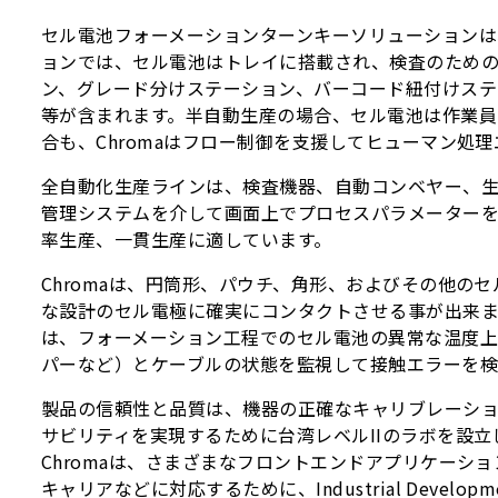
セル電池フォーメーションターンキーソリューションは
ョンでは、セル電池はトレイに搭載され、検査のため
ン、グレード分けステーション、バーコード紐付けステーシ
等が含まれます。半自動生産の場合、セル電池は作業員
合も、Chromaはフロー制御を支援してヒューマン処
全自動化生産ラインは、検査機器、自動コンベヤー、生
管理システムを介して画面上でプロセスパラメーターを
率生産、一貫生産に適しています。
Chromaは、円筒形、パウチ、角形、およびその他
な設計のセル電極に確実にコンタクトさせる事が出来ま
は、フォーメーション工程でのセル電池の異常な温度上
パーなど）とケーブルの状態を監視して接触エラーを検
製品の信頼性と品質は、機器の正確なキャリブレーション
サビリティを実現するために台湾レベルIIのラボを設
Chromaは、さまざまなフロントエンドアプリケー
キャリアなどに対応するために、Industrial Dev