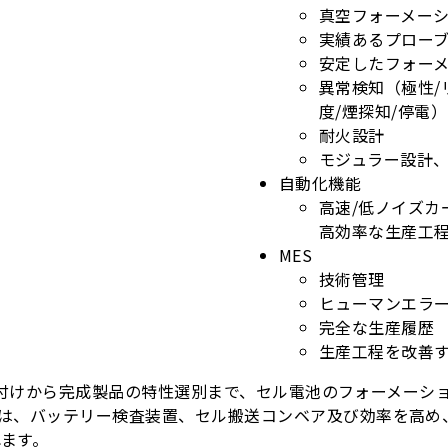
真空フォーメー
実績あるプローブ
安定したフォー
異常検知（極性/
度/煙探知/停電）
耐火設計
モジュラー設計
自動化機能
高速/低ノイズカ
高効率な生産工
MES
技術管理
ヒューマンエラ
完全な生産履歴
生産工程を改善
ドの紐付けから完成製品の特性選別まで、セル電池のフォーメー
は、バッテリー検査装置、セル搬送コンベア及び効率を高め
ます。