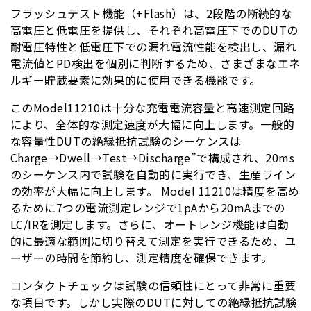
フラッシュテスト機能（+Flash）は、2段階の断続的な
高電圧と低電圧を提供し、それぞれ高電圧下でのDUTの
耐電圧特性と低電圧下での漏れ電流性能を検出し、漏れ
電流値とPD検出を個別に判断するため、さまざまなエネ
ルギー貯蔵要素に効果的に使用できる機能です。
このModel11210は十分な充電電流容量と高速測定回路
により、全体的な測定速度が大幅に向上します。一般的
な容量性DUTの絶縁抵抗試験のシーケンスは
Charge→Dwell→Test→Discharge”で構成され、20ms
のシーケンス内で試験を自動的に実行でき、生産ライン
の効率が大幅に向上します。 Model 11210は精度を高め
るために7つの電流測定レンジで1pAから20mAまでの
LC/IRを測定します。さらに、オートレンジ機能は自動
的に最適な範囲に切り替えて測定を実行できるため、ユ
ーザーの時間を節約し、測定精度を確保できます。
コンタクトチェックは試験の信頼性にとって非常に重要
な項目です。しかし実際のDUTに対しての絶縁抵抗試験