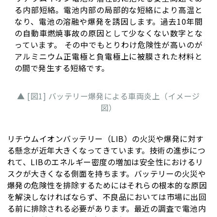
る内部短絡。電池内部の局部的な短絡により高温と
なり、電池の溶融や爆発を誘因します。過去10年間
の自動車燃焼事故の原因として少なくない数字とな
っています。 その中でもとりわけ危険性が高いのが
アルミニウム正電極と負電極上に被膜された材料と
の間で発生する短絡です。
▲ [図1] バッテリー爆発による車両炎上（イメージ
図）
リチウムイオンバッテリー（LIB）の火災や爆発に対す
る懸念が近年大きくなってきています。技術の進歩につ
れて、LIBのエネルギー密度の増加は安全性におけるリ
スクが大きくなる側面を持ちます。バッテリーの火災や
爆発の危険性を排除するためにはそれらの根本的な原因
を解決しなければならず、不良品においては市場に出回
る前に排除される必要があります。最近の調査で電池内