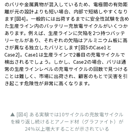
のバリや金属異物が混入しているため、電極間の有効距
離が元の設計よりも短い場合、内部で短絡しやすくなり
ます[図4]。一般的には出荷するまでに安全性試験を含め
た生産ライン内のバッテリー充放電サイクルがいくつか
あります。例えば、生産ラインに欠陥を2つ持つバッテ
リーセルがあり、それぞれの欠陥はアルミニウム板に高
さが異なる独立したバリとします[図5のCase1と
Case2]。Case1は生産ラインで2番目の充電サイクルで
検出されるでしょう。しかし、Case2の場合、バリは通
常の生産ラインレベルの充電サイクルの回数で見つける
ことは難しく、市場に出荷され、顧客のもとで災害を引
き起こす危険性が非常に高くなります。
▲ [図4] ある実験では10サイクルの充放電サイクル
を繰り返し続けるとアノード材（グラファイト）が
24％以上増大することが示されている