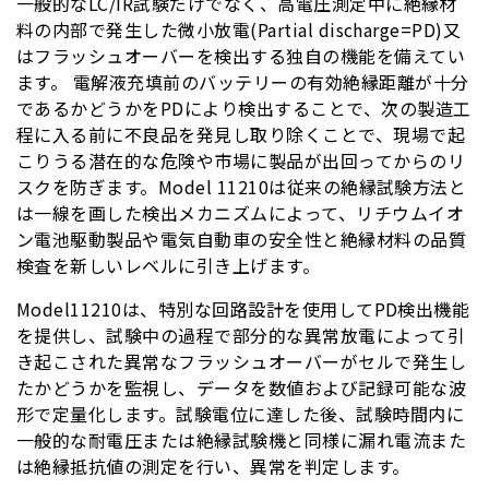
一般的なLC/IR試験だけでなく、高電圧測定中に絶縁材
料の内部で発生した微小放電(Partial discharge=PD)又
はフラッシュオーバーを検出する独自の機能を備えてい
ます。 電解液充填前のバッテリーの有効絶縁距離が十分
であるかどうかをPDにより検出することで、次の製造工
程に入る前に不良品を発見し取り除くことで、現場で起
こりうる潜在的な危険や市場に製品が出回ってからのリ
スクを防ぎます。Model 11210は従来の絶縁試験方法と
は一線を画した検出メカニズムによって、リチウムイオ
ン電池駆動製品や電気自動車の安全性と絶縁材料の品質
検査を新しいレベルに引き上げます。
Model11210は、特別な回路設計を使用してPD検出機能
を提供し、試験中の過程で部分的な異常放電によって引
き起こされた異常なフラッシュオーバーがセルで発生し
たかどうかを監視し、データを数値および記録可能な波
形で定量化します。試験電位に達した後、試験時間内に
一般的な耐電圧または絶縁試験機と同様に漏れ電流また
は絶縁抵抗値の測定を行い、異常を判定します。