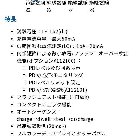
特長
試験電圧：1～1kV(dc)
充電電流容量：最大50mA
広範囲漏れ電流測定(LC)：1pA ~20mA
内部短絡による微小放電/フラッシュオーバー検出
機能(オプションA112100)︓
PDレベル及び回数表示
PD V/I波形モニタリング
PDレベルリミット設定
PD V/I波形記録(A112101)
フラッシュテスト機能（+Flash）
コンタクトチェック機能
オートシーケンス：
charge→dwell→test→discharge
最速試験時間(20ms~)
フルカラーディスプレイとタッチパネル