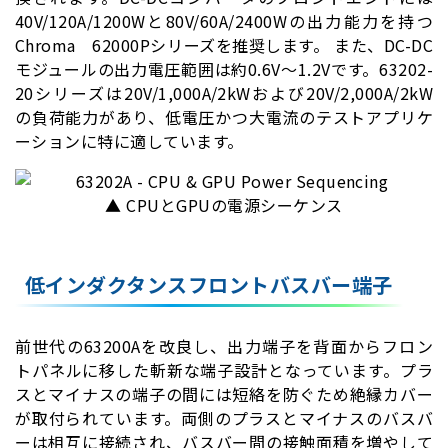
40V/120A/1200Wと80V/60A/2400Wの出力能力を持つ
Chroma 62000Pシリーズを推奨します。 また、DC-DC
モジュールの出力電圧範囲は約0.6V〜1.2Vです。63202-
20シリーズは20V/1,000A/2kWおよび20V/2,000A/2kW
の負荷能力があり、低電圧かつ大電流のテストアプリケ
ーションに特に適しています。
▲ CPUとGPUの電源シーケンス
低インダクタンスフロントバスバー端子
前世代の63200Aを改良し、出力端子を背面からフロン
トパネルに移した斬新な端子設計となっています。プラ
スとマイナスの端子の間には短絡を防ぐため絶縁カバー
が取付られています。両側のプラスとマイナスのバスバ
ーは相互に接続され、バスバー間の接触面積を増やして