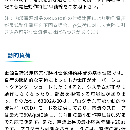
*
記の低電圧動作特性V-I曲線をご参照下さい。
.
注：内部電源部品のRDS(on)の仕様範囲により動作電圧
が最低動作電圧を下回る場合、各負荷に対して実際に引
き込み可能な電流値にはばらつきがあります。
動的負荷
電源負荷過渡応答試験は電源供給装置の基本試験です。
負荷の瞬間的な変動によって出力電圧がオーバーシュー
トやアンダーシュートしたりすると、システムが正常に
動作しなくなったり、部品を損傷する可能性がありま
す。そのため、63202A-20は、プログラム可能な動的電
流負荷（CCD）モードを提供しており、電流のスロープ
は最大で60A/µsに達し、負荷側の最小動作電圧は0.5Vま
で対応できます。また、電流上昇の最小応答時間は20µs
です。 プログラム可能なパラメータには、電流の高/低