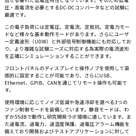
出せる優れた低電圧特性となっています。そのため低電
圧・高電流を必要とするDC-DCコンバータなどの試験に
最適です。
この電子負荷には定電圧、定電流、定抵抗、定電力モー
ドなど様々な基本動作モードがあります。さらにユーザ
ー定義波形（UDW）と外部信号制御機能にも対応してお
り、より複雑な試験ニーズに対応する為実際の電流波形
を正確にシミュレーションすることができます。
フロントパネルのディスプレイと操作ノブを使用して直
感的に設定することが可能であり、さらにUSB、
Ethernet、GPIB、CANを通じてリモート操作も可能で
す。
使用環境に応じてノイズ低減や急速冷却を選べる3つの
ファン制御モードを装備しています。静音モードは、わ
ずか55dBで動作し研究開発ラボ環境に適しています。ま
た過電流、過電力、過温度保護、過電圧アラーム機能を
備えており開発およびテストアプリケーションに対して