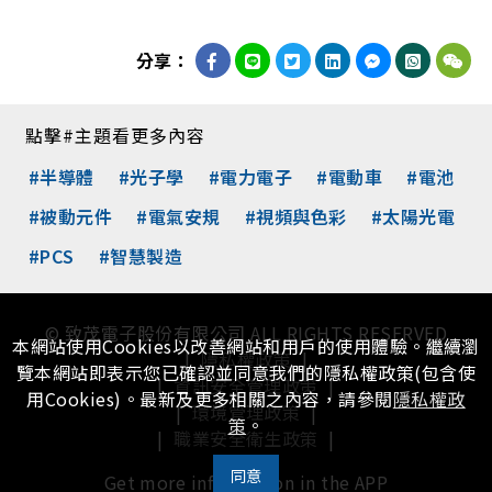
分享：
點擊#主題看更多內容
#半導體
#光子學
#電力電子
#電動車
#電池
#被動元件
#電氣安規
#視頻與色彩
#太陽光電
#PCS
#智慧製造
© 致茂電子股份有限公司 ALL RIGHTS RESERVED
本網站使用Cookies以改善網站和用戶的使用體驗。繼續瀏
|
隱私權政策
|
覽本網站即表示您已確認並同意我們的隱私權政策(包含使
|
資訊安全管理政策
|
用Cookies)。最新及更多相關之內容，請參閱
隱私權政
|
環境管理政策
|
策
。
|
職業安全衛生政策
|
同意
Get more information in the APP