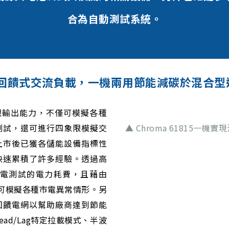
合為自動測試系統。
能源回饋式交流負載，一機兩用節能減碳於混合
四象限輸出能力，不僅可模擬各種
測試，還可進行四象限模擬交
▲ Chroma 61815
上市後已獲各儲能設備指標性
快速累積了許多經驗。透過高
電測試的電力耗費，且藉由
程功能可模擬各種市電異常情形。另
回饋電網以幫助廠商達到節能
Lead/Lag特定拉載模式、半波