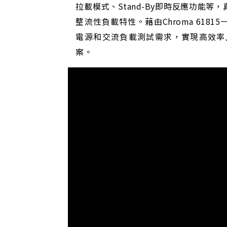
拉載模式、Stand-By即時反應功能等
整流性負載特性。藉由Chroma 618
電源和交流負載測試需求，實現高效率
案。