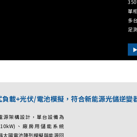
35
單
多
足
回饋式負載+光伏/電池模擬，符合新能源光儲逆變
拓撲電源架構設計，單台設備為
10kW)、廠房用儲能系統
源兼具太陽電池陣列模擬與能源回