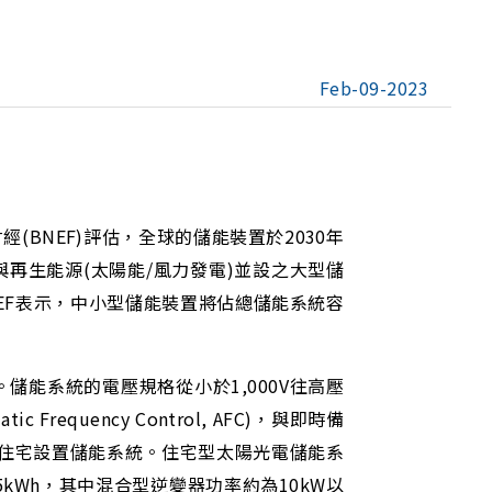
Feb-09-2023
BNEF)評估，全球的儲能裝置於2030年
了與再生能源(太陽能/風力發電)並設之大型儲
EF表示，中小型儲能裝置將佔總儲能系統容
能系統的電壓規格從小於1,000V往高壓
quency Control, AFC)，與即時備
多人願意在自家住宅設置儲能系統。住宅型太陽光電儲能系
~15kWh，其中混合型逆變器功率約為10kW以