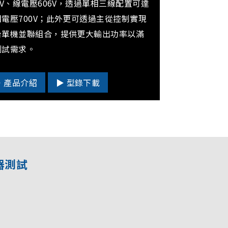
0V、線電壓606V，透過單相三線配置可達
相電壓700V；此外更可透過主從控制實現
台單機並聯組合，提供更大輸出功率以滿
測試需求。
▶ 產品介紹
▶ 型錄下載
器測試