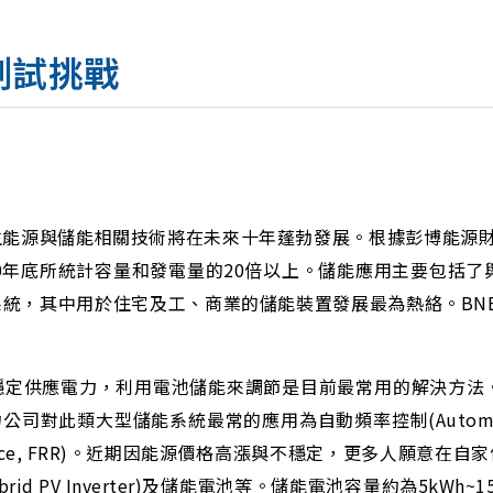
測試挑戰
源與儲能相關技術將在未來十年蓬勃發展。根據彭博能源財經(
為 2020年底所統計容量和發電量的20倍以上。儲能應用主要包括
統，其中用於住宅及工、商業的儲能裝置發展最為熱絡。BN
定供應電力，利用電池儲能來調節是目前最常用的解決方法。儲
對此類大型儲能系統最常的應用為自動頻率控制(Automatic Fre
ding Resource, FRR)。近期因能源價格高漲與不穩定，更
d PV Inverter)及儲能電池等。儲能電池容量約為5kWh