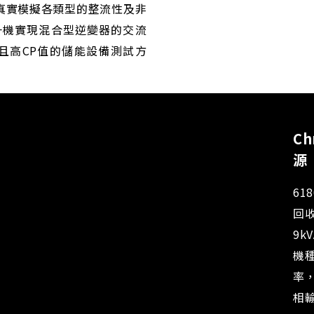
，真實模擬各類型的整流性及非
15一機實現混合型逆變器的交流
且高CP值的儲能設備測試方
C
源
618
回
9k
機種
率
相