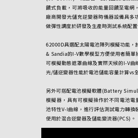
饋式負載，可將吸收的能量回饋至電網
廠商開發光儲充逆變器時儀器設備具多
做彈性調度於研發及生產時測試系統配置
62000D具選配太陽電池陣列模擬功能，於
& Sandia的I-V數學模型方便使用者
可模擬動態遮罩曲線及實際天候的I-V
光/儲逆變器性能於電池儲能容量計算vs全
另外可搭配電池模擬軟體(Battery Simulat
模擬器，具有可模擬操作於不同電池電量
池特性V-I曲線，進行評估測試電力轉
使用於混合逆變器及儲能變流器(PCS)。