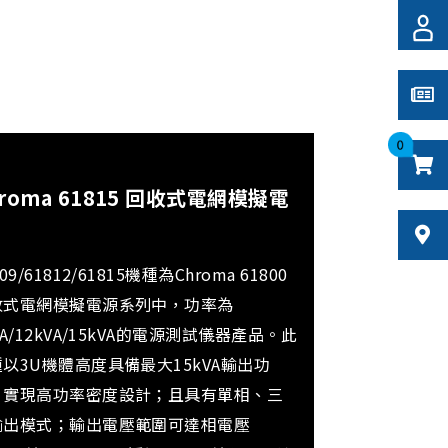
0
hroma 61815 回收式電網模擬電
09/61812/61815機種為Chroma 61800
收式電網模擬電源系列中，功率為
VA/12kVA/15kVA的電源測試儀器產品。此
以3U機體高度具備最大15kVA輸出功
，實現高功率密度設計；且具有單相、三
輸出模式；輸出電壓範圍可達相電壓