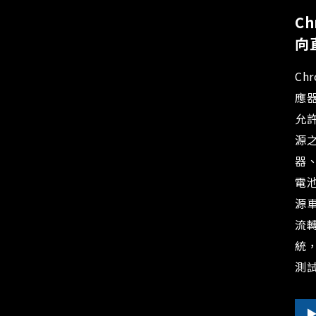
Ch
向
Ch
應
允
源
器、
電池
源車
流轉
統
測