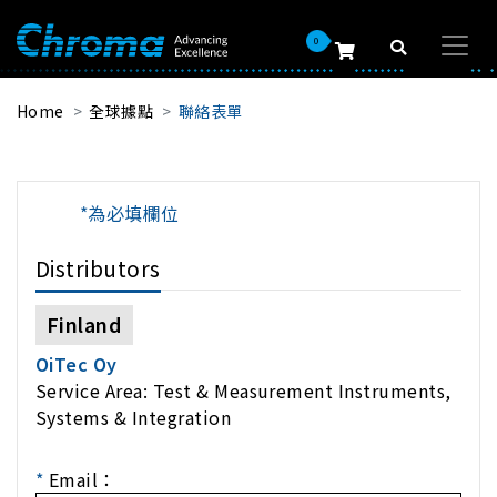
0
Home
全球據點
聯絡表單
*為必填欄位
Distributors
Finland
OiTec Oy
Service Area: Test & Measurement Instruments,
Systems & Integration
*
Email：