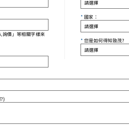
*
國家：
人詢價」等相關字樣來
*
您是如何得知致茂?
?)