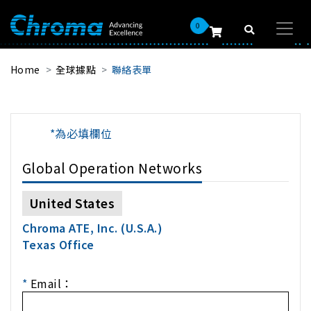
0
Home
全球據點
聯絡表單
*為必填欄位
Global Operation Networks
United States
Chroma ATE, Inc. (U.S.A.)
Texas Office
*
Email：