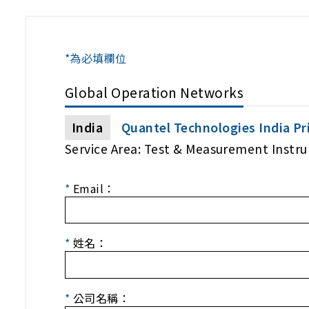
*為必填欄位
Global Operation Networks
India
Quantel Technologies India Pr
Service Area: Test & Measurement Instr
*
Email：
*
姓名：
*
公司名稱：