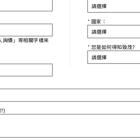
*
國家：
人詢價」等相關字樣來
*
您是如何得知致茂?
?)