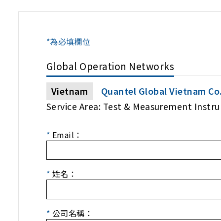
*為必填欄位
Global Operation Networks
Vietnam
Quantel Global Vietnam Co.
Service Area: Test & Measurement Instr
*
Email：
*
姓名：
*
公司名稱：