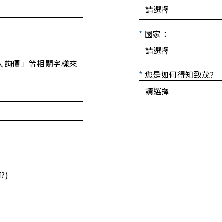
*
國家：
人詢價」等相關字樣來
*
您是如何得知致茂?
?)