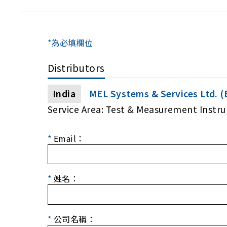
*為必填欄位
Distributors
India
MEL Systems & Services Ltd. (
Service Area: Test & Measurement Instr
*
Email：
*
姓名：
*
公司名稱：