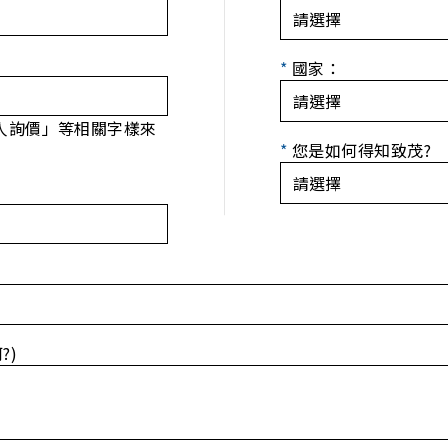
*
國家：
人詢價」等相關字樣來
*
您是如何得知致茂?
?)