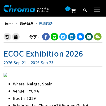
0
Home
最新消息
近期活動
分享：
ECOC Exhibition 2026
2026.Sep.21 – 2026.Sep.23
Where: Malaga, Spain
Venue: FYCMA
Booth: 1319
Exhibited by: Chroma ATE Europe GmbH