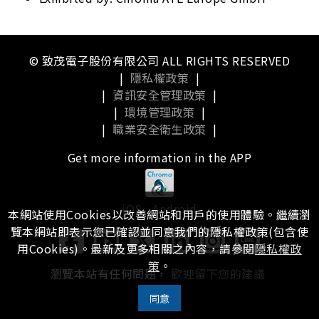
© 致茂電子股份有限公司 ALL RIGHTS RESERVED
|
隱私權政策
|
|
資訊安全管理政策
|
|
環境管理政策
|
|
職業安全衛生政策
|
Get more information in the APP
iOS
Android
本網站使用Cookies以改善網站和用戶的使用體驗。繼續瀏
覽本網站即表示您已確認並同意我們的隱私權政策(包含使
用Cookies)。最新及更多相關之內容，請參閱
隱私權政
策
。
瀏覽本站有任何問題，
歡迎留下您的建議
同意