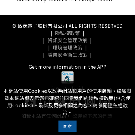
© 致茂電子股份有限公司 ALL RIGHTS RESERVED
|
隱私權政策
|
|
資訊安全管理政策
|
|
環境管理政策
|
|
職業安全衛生政策
|
Get more information in the APP
iOS
Android
本網站使用Cookies以改善網站和用戶的使用體驗。繼續瀏
覽本網站即表示您已確認並同意我們的隱私權政策(包含使
用Cookies)。最新及更多相關之內容，請參閱
隱私權政
策
。
瀏覽本站有任何問題，
歡迎留下您的建議
同意