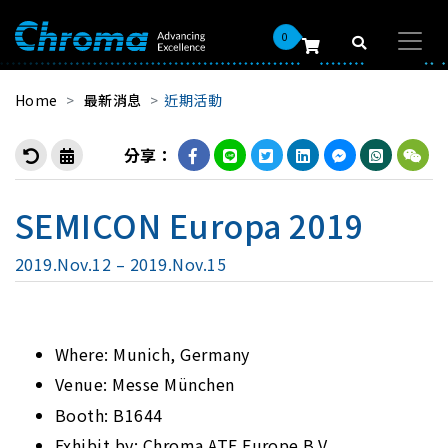
0
Home
最新消息
近期活動
分享：
SEMICON Europa 2019
2019.Nov.12 – 2019.Nov.15
Where: Munich, Germany
Venue: Messe München
Booth: B1644
Exhibit by: Chroma ATE Europe B.V.