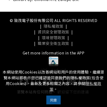
© 致茂電子股份有限公司 ALL RIGHTS RESERVED
|
隱私權政策
|
|
資訊安全管理政策
|
|
環境管理政策
|
|
職業安全衛生政策
|
Get more information in the APP
iOS
Android
本網站使用Cookies以改善網站和用戶的使用體驗。繼續瀏
覽本網站即表示您已確認並同意我們的隱私權政策(包含使
用Cookies)。最新及更多相關之內容，請參閱
隱私權政
策
。
瀏覽本站有任何問題，
歡迎留下您的建議
同意