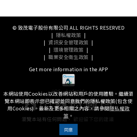
© 致茂電子股份有限公司 ALL RIGHTS RESERVED
|
隱私權政策
|
|
資訊安全管理政策
|
|
環境管理政策
|
|
職業安全衛生政策
|
Get more information in the APP
iOS
Android
本網站使用Cookies以改善網站和用戶的使用體驗。繼續瀏
覽本網站即表示您已確認並同意我們的隱私權政策(包含使
用Cookies)。最新及更多相關之內容，請參閱
隱私權政
策
。
瀏覽本站有任何問題，
歡迎留下您的建議
同意