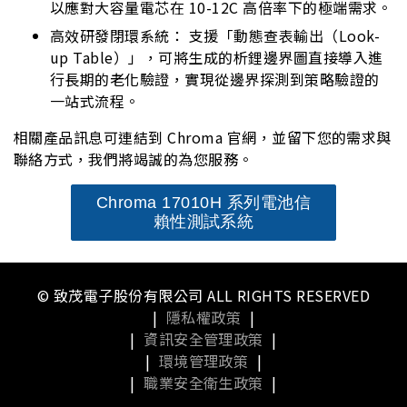
以應對大容量電芯在 10-12C 高倍率下的極端需求。
高效研發閉環系統： 支援「動態查表輸出（Look-
up Table）」，可將生成的析鋰邊界圖直接導入進
行長期的老化驗證，實現從邊界探測到策略驗證的
一站式流程。
相關產品訊息可連結到 Chroma 官網，並留下您的需求與
聯絡方式，我們將竭誠的為您服務。
Chroma 17010H 系列電池信
賴性測試系統
© 致茂電子股份有限公司 ALL RIGHTS RESERVED
|
隱私權政策
|
|
資訊安全管理政策
|
|
環境管理政策
|
|
職業安全衛生政策
|