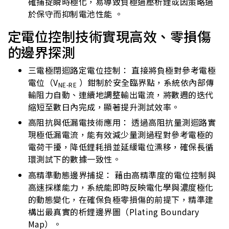
確捕捉瞬時極化，易導致負極過壓析鋰或因策略過
於保守而抑制電池性能 。
定電位控制技術實現高效、零損傷
的邊界探測
三電極閉迴路定電位控制： 直接將負極對參考電極
電位（V
）鉗制於安全臨界點，系統依內部傳
NE-RE
輸阻力自動、連續地調整輸出電流，將數週的迭代
縮短至數日內完成，顯著提升測試效率。
高阻抗與低漏電技術應用： 透過高阻抗量測迴路實
現極低漏電流，能有效減少量測過程對參考電極的
電荷干擾，降低鋰耗損並延緩電位漂移，確保長循
環測試下的數據一致性。
高精準動態邊界捕捉： 藉由高精準度的電位控制與
高速採樣能力，系統能即時反映電化學與濃度極化
的動態變化，在確保負極零損傷的前提下，精準建
構出最真實的析鋰邊界圖（Plating Boundary
Map）。