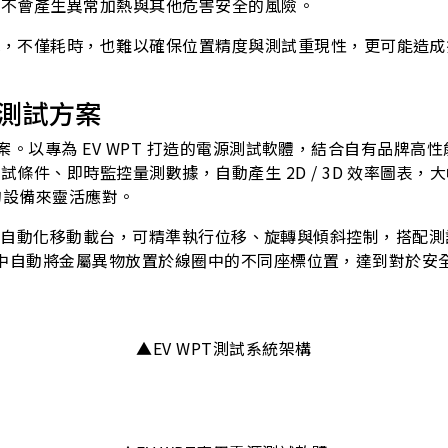
，不會產生異常加熱與其他危害安全的風險。
，不僅耗時，也難以確保位置精度與測試重現性，更可能造成
動化測試方案
試方案。以專為 EV WPT 打造的電源測試軟體，結合自有品
條件、即時監控量測數據，自動產生 2D / 3D 效率圖表
同的設備來靈活應對。
 軸 WPT 自動化移動載台，可精準執行位移、旋轉與傾斜控制，
充電過程中自動將金屬異物放置於線圈中的不同座標位置，達到對
▲EV WPT測試系統架構