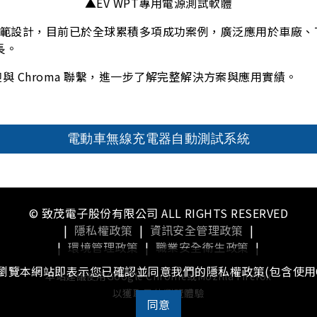
▲EV WPT專用電源測試軟體
 等國際規範設計，目前已於全球累積多項成功案例，廣泛應用於車廠、Ti
長。
迎與 Chroma 聯繫，進一步了解完整解決方案與應用實績。
電動車無線充電器自動測試系統
© 致茂電子股份有限公司 ALL RIGHTS RESERVED
|
隱私權政策
|
資訊安全管理政策
|
|
環境管理政策
|
職業安全衛生政策
|
續瀏覽本網站即表示您已確認並同意我們的隱私權政策(包含使用C
本站建議使用Google Chrome或Mozilla Firefox
以獲取最佳瀏覽體驗
同意