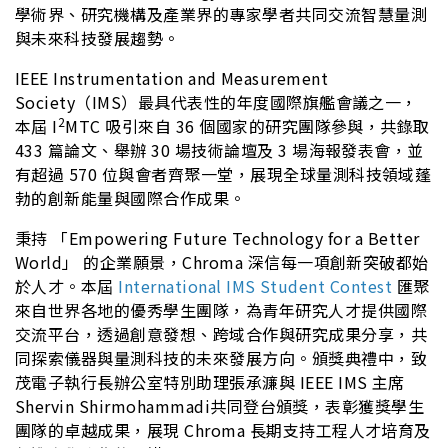
學術界、研究機構及產業界的專家學者共同交流智慧量測
與未來科技發展趨勢。
IEEE Instrumentation and Measurement
Society（IMS）最具代表性的年度國際旗艦會議之一，
2
本屆 I
MTC 吸引來自 36 個國家的研究團隊參與，共錄取
433 篇論文、舉辦 30 場技術論壇及 3 場海報發表會，並
有超過 570 位與會者齊聚一堂，展現全球量測科技領域蓬
勃的創新能量與國際合作成果。
秉持 「Empowering Future Technology for a Better
World」 的企業願景，Chroma 深信每一項創新突破都始
於人才。本屆
International IMS Student Contest
匯聚
來自世界各地的優秀學生團隊，為青年研究人才提供國際
交流平台，透過創意發想、跨域合作與研究成果分享，共
同探索儀器與量測科技的未來發展方向。頒獎典禮中，致
茂電子執行長辦公室特別助理張承濂與 IEEE IMS 主席
Shervin Shirmohammadi共同登台頒獎，表彰獲獎學生
團隊的卓越成果，展現 Chroma 長期支持工程人才培育及