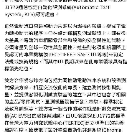
定並擴大合作交流，致茂並取得由UL頒發全球第一套SAE
J1772通信協定自動化評測系統(Automatic Test
System, ATS)認可證書。
雖然電動汽車只是將動力來源以內燃機的架構，變成了電
力轉換動力的程序，但在設計邏輯及測試驗證上，卻有很
大差異。電動汽車相關零部件和設備的安全與性能試驗，
必須考量到全球一致性與全面性，這些則必須仰賴國際上
受認可的專業機構(如IEC、IEEE、SAE、UL等等)來訂定
法規或技術規格，而其中UL長期以來在此專業領域具有指
標領先地位。
雙方合作備忘錄方向包括共同推動電動汽車系統和設備測
試解決方案，相互交流彼此的專長，建立測試技術與能
量，並提供客製化測試實驗室的建立。其中也包含了相關
的產品/零件測試、量測儀器設備研發、校驗、標準制定
及教育訓練等。雙方第一個合作的案件就是針對交流充電
樁(AC EVSE)的驗證與測試，由UL依據SAE J1772的標準
在台灣大電力研究試驗中心(TERTEC)建立標準化的完善
驗證程序，致茂電子設計整套自動化評測系統(Chroma