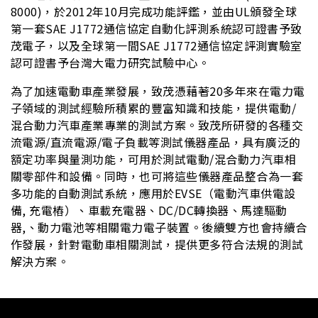
8000)，於2012年10月完成功能評鑑，並由UL頒發全球
第一套SAE J1772通信協定自動化評測系統認可證書予致
茂電子，以及全球第一間SAE J1772通信協定評測實驗室
認可證書予台灣大電力研究試驗中心。
為了加速電動車產業發展，致茂憑藉著20多年來在電力電
子領域的測試經驗所積累的豐富知識和技能，提供電動/
混合動力汽車產業專業的測試方案。致茂所研發的各種交
流電源/直流電源/電子負載等測試儀器產品，具有廣泛的
額定功率與量測功能，可用於測試電動/混合動力汽車相
關零部件和設備。同時，也可將這些儀器產品整合為一套
多功能的自動測試系統，應用於EVSE（電動汽車供電設
備, 充電樁）、車載充電器、DC/DC轉換器、馬達驅動
器,、動力電池等相關電力電子裝置。後續雙方也會持續合
作發展，針對電動車相關測試，提供更多符合法規的測試
解決方案。