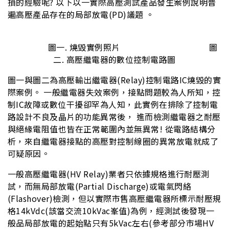
損的經驗呢? 以下以一實際高壓測試產品發生案例說明普
遍高壓產品存在的局部放電(PD)議題 。
圖一. 燒毀實例照片 圖
二. 高壓繼電器的數位控制電路圖
圖一與圖二為高壓輸出繼電器(Relay)控制電路IC燒毀的實
際案例。 一般繼電器失效案例，接點問題較為人所知，控
制IC故障或數位干擾卻罕為人知，此實例在排除了控制電
路設計不良及晶片的功能異常後， 進而檢測繼電器之耐壓
與絕緣電阻值也皆在正常範圍內並無異常! 從電路結構分
析，來自繼電器接點的高壓對控制線圈的異常放電就成了
可疑原因。
一般高壓繼電器(HV Relay)業者只依據規格進行耐壓測
試，而無局部放電(Partial Discharge)或電氣閃絡
(Flashover)檢測，但以實際市售高壓繼電器所標示耐壓規
格14kVdc(該當交流10kVac峯值)為例，經測試後發現一
般品局部放電的起始點只有5kVac左右(參考部分市場HV