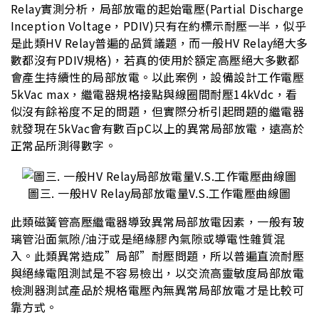
Relay實測分析，局部放電的起始電壓(Partial Discharge
Inception Voltage，PDIV)只有在約標示耐壓一半，似乎
是此類HV Relay普遍的品質議題，而一般HV Relay絕大多
數都沒有PDIV規格)，若真的使用於額定高壓絕大多數都
會產生持續性的局部放電。以此案例，設備設計工作電壓
5kVac max，繼電器規格接點與線圈間耐壓14kVdc，看
似沒有餘裕度不足的問題，但實際分析引起問題的繼電器
就發現在5kVac會有數百pC以上的異常局部放電，遠高於
正常品所測得數字。
圖三. 一般HV Relay局部放電量V.S.工作電壓曲線圖
此類磁簧管高壓繼電器導致異常局部放電因素，一般有玻
璃管沿面氣隙/油汙或是絕緣膠內氣隙或導電性雜質混
入。此類異常造成”局部”耐壓問題，所以普遍直流耐壓
與絕緣電阻測試是不容易檢出，以交流高靈敏度局部放電
檢測器測試產品於規格電壓內無異常局部放電才是比較可
靠方式。