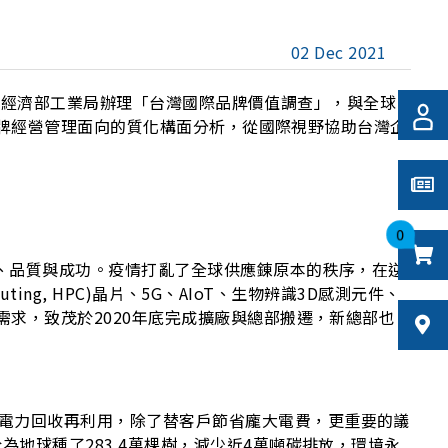
02 Dec 2021
獎項由經濟部工業局辦理「台灣國際品牌價值調查」，與全球
與品牌經營管理面向的質化構面分析，從國際視野協助台灣企
0
能、品質與成功。疫情打亂了全球供應錬原本的秩序，在逆
ing, HPC)晶片、5G、AIoT、生物辨識3D感測元件、
需求，致茂於2020年底完成擴廠與總部搬遷，新總部也
電力回收再利用，除了替客戶節省龐大電費，更重要的議
地球種了283.4萬棵樹，減少近4萬噸碳排放，環境永