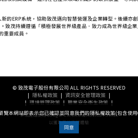
入新的ERP系統，協助致茂邁向智慧營運及企業轉型。後續亦
動。致茂持續遵循「積極發展世界級產品．致力成為世界級企業
鏈的重要成員。
© 致茂電子股份有限公司 ALL RIGHTS RESERVED
|
隱私權政策
|
資訊安全管理政策
|
|
環境管理政策
|
職業安全衛生政策
|
續瀏覽本網站即表示您已確認並同意我們的隱私權政策(包含使用C
本站建議使用Google Chrome或Mozilla Firefox
以獲取最佳瀏覽體驗
同意