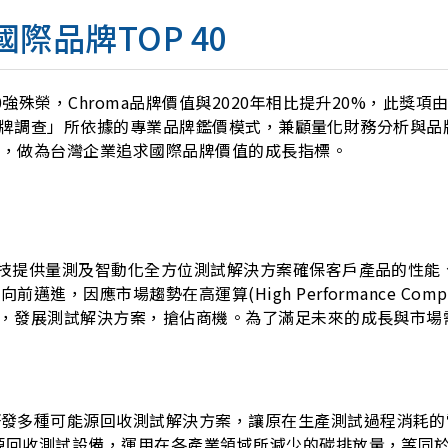
際品牌TOP 40
0強殊榮，Chroma品牌價值與2020年相比提升20%，此
100大品牌調查」所依據的專業品牌鑑價模式，兼顧量化財務分析
結，做為台灣企業追求國際品牌價值的成長指標。
興科技提供量測及智動化全方位測試解決方案確保客戶產品的性
因應市場趨勢在高運算(High Performance Comput
域，發展測試解決方案，搶佔商機。為了滿足未來的成長與市場
研發多種可能源回收測試解決方案，讓原在生產測試過程消耗的
源回收測試設備，運用在各產業領域所減少的碳排放量，等同於為