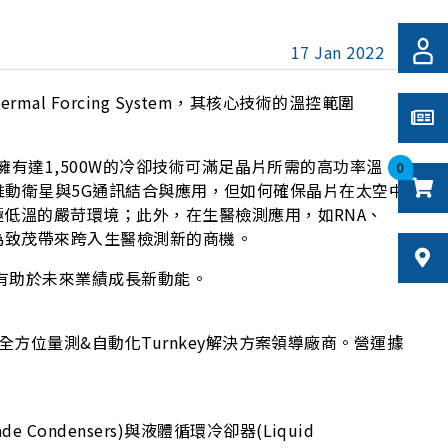
17 Jan 2022
供Thermal Forcing System，其核心技術的溫控範圍
擁有達1,500W的冷卻技術可滿足晶片所需的高功率溫
0
藉以推動衛星與5G通訊結合與應用，但如何確保晶片在太空中
極低溫的嚴苛環境；此外，在生醫檢測應用，如RNA、
將為致茂帶來跨入生醫檢測新的商機。
，有助於未來業績成長新動能。
方位量測&自動化Turnkey解決方案領導廠商。營運據
de Condensers)與液體循環冷卻器(Liquid