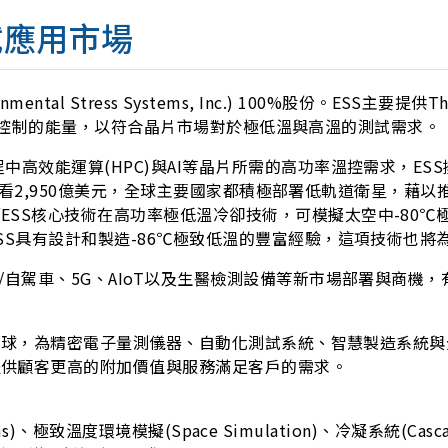
試應用市場
mental Stress Systems, Inc.) 100%股份。ESS主要提
設備溫度控制的能量，以符合晶片市場對於極低溫與高溫的測試需求。
高效能運算(HPC)與AI等晶片所需的高功率溫控需求，ESS
場產值上看2,950億美元，全球主要國家都積極部署低軌道衛星，
SS核心技術在高功率極低溫冷卻技術，可模擬太空中-80℃
SS具有設計和製造-86℃極致低溫的豐富經驗，這項技術也
/自駕車、5G、AIoT以及生醫檢測設備等新市場部署與商機
銷全球，為精密電子量測儀器、自動化測試系統、智慧製造系統與全
提供顧客更高的附加價值與服務滿足客戶的需求。
s)、極致溫度環境模擬(Space Simulation)、冷凝系統(Casca