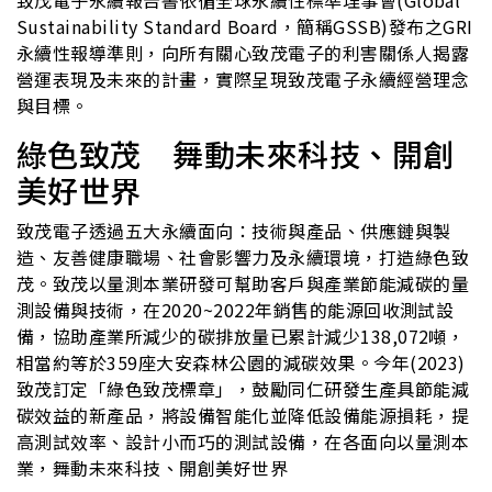
致茂電子永續報告書依循全球永續性標準理事會(Global
Sustainability Standard Board，簡稱GSSB)發布之GRI
永續性報導準則，向所有關心致茂電子的利害關係人揭露
營運表現及未來的計畫，實際呈現致茂電子永續經營理念
與目標。
綠色致茂 舞動未來科技、開創
美好世界
致茂電子透過五大永續面向：技術與產品、供應鏈與製
造、友善健康職場、社會影響力及永續環境，打造綠色致
茂。致茂以量測本業研發可幫助客戶與產業節能減碳的量
測設備與技術，在2020~2022年銷售的能源回收測試設
備，協助產業所減少的碳排放量已累計減少138,072噸，
相當約等於359座大安森林公園的減碳效果。今年(2023)
致茂訂定「綠色致茂標章」，鼓勵同仁研發生產具節能減
碳效益的新產品，將設備智能化並降低設備能源損耗，提
高測試效率、設計小而巧的測試設備，在各面向以量測本
業，舞動未來科技、開創美好世界