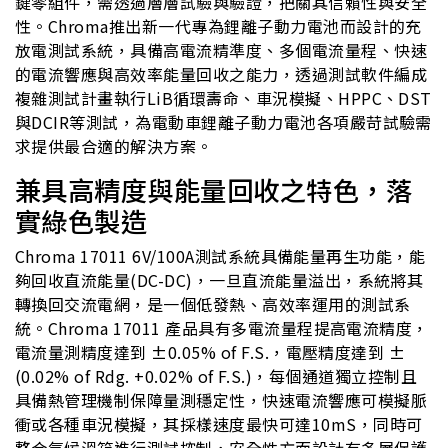
鍵零組件，需透過層層試驗與驗證，把關其信賴性與安全
性。Chroma推出新一代專為鋰離子動力電池而設計的充
放電測試系統，具備高電流精準度、多個電流量程、快速
的電流響應與高效率能量回收之能力，透過測試軟件編成
複雜測試計畫執行LiB循環壽命、車況模擬、HPPC、DST
與DCIR等測試，為電動車鋰離子動力電池各項嚴苛試驗需
求提供最合適的解決方案。
兼具高精度與能量回收之特色，落
實綠色製造
Chroma 17011 6V/100A測試系統具備能量再生功能，能
夠回收直流能量(DC-DC)，一旦直流能量溢出，系統將其
轉換回交流電網，是一個低發熱、高效率運用的測試系
統。Chroma 17011 產品具有多電流量程提高電流精度，
電流量測精度達到 ±0.05% of F.S.，電壓精度達到 ±
(0.02% of Rdg. +0.02% of F.S.)，每個通道獨立控制且
具備熱管理機制保障量測穩定性，快速電流響應可模擬脈
衝或各種車況模擬，其採樣速度最快可達10mS，同時可