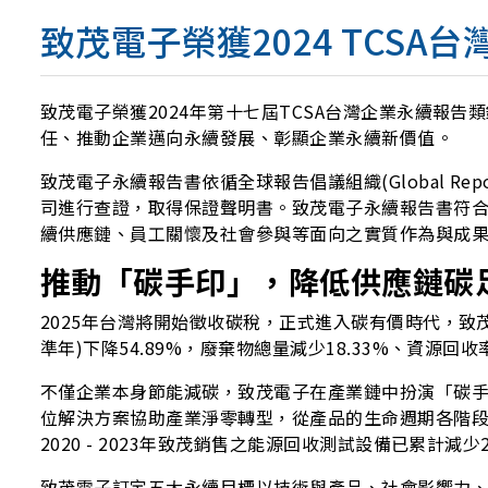
致茂電子榮獲2024 TCS
致茂電子榮獲2024年第十七屆TCSA台灣企業永續報
任、推動企業邁向永續發展、彰顯企業永續新價值。
致茂電子永續報告書依循全球報告倡議組織(Global Reporting 
司進行查證，取得保證聲明書。致茂電子永續報告書符合GRI 準
續供應鏈、員工關懷及社會參與等面向之實質作為與成
推動「碳手印」，降低供應鏈碳
2025年台灣將開始徵收碳稅，正式進入碳有價時代，致茂在
準年)下降54.89%，廢棄物總量減少18.33%、資源回收率
不僅企業本身節能減碳，致茂電子在產業鏈中扮演「碳
位解決方案協助產業淨零轉型，從產品的生命週期各階
2020 - 2023年致茂銷售之能源回收測試設備已累計減少
致茂電子訂定五大永續目標以技術與產品、社會影響力、友