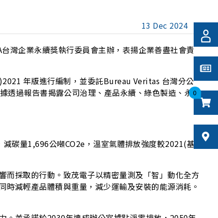
13 Dec 2024
SA台灣企業永續獎執行委員會主辦，表揚企業善盡社會責
ds)2021 年版進行編制，並委託Bureau Veritas 台灣分公
準。相關數據透過報告書揭露公司治理、產品永續、綠色製造、永
0
量1,696公噸CO2e，溫室氣體排放強度較2021(基
響而採取的行動。致茂電子以精密量測及「智」動化全方
同時減輕產品體積與重量，減少運輸及安裝的能源消耗。
並承諾於2030年達成辦公室據點淨零排放，2050年