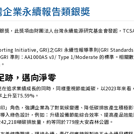
A台灣企業永續報告類銀奬
告類銀獎，此獎項由財團法人台灣永續能源研究基金會發起，TC
Initiative, GRI)之GRI 永續性報導準則(GRI Standar
則：AA1000AS v3/ Type 1/Moderate 的標
果。
足跡，邁向淨零
追求業績成長的同時，同樣重視節能減碳，以2023年來看，減碳
上升至75.59%。
手印」角色，強調企業為了對氣候變遷、降低碳排放產生積極影
段導入綠色設計，例如：升級設備節能綜合效率、提高產品效能
242,218噸碳排放量，約等同於779座大安森林公園。
善健康職場、環境永續、責任供應鏈與製造五大永續目標努力。