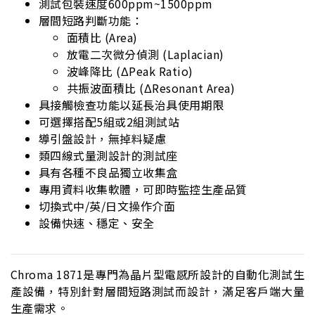
測試包裝速度600ppm~1500ppm
層間短路判斷功能：
面積比 (Area)
放電二次微分偵測 (Laplacian)
波峰降比 (ΔPeak Ratio)
共振波面積比 (ΔResonant Area)
具接觸檢查功能以延長治具使用期限
可選擇搭配5組或2組測試站
導引盤設計，無掉料疑慮
類四線式量測設計的測試座
具有各種不良品獨立收集盒
專用資料收集軟體，可即時監控生產品質
切換式中/英/日文操作介面
設備快速、穩定、安全
Chroma 1871是專門為晶片型電感所設計的自動化測試生
產設備，特別針對層間短路測試而設計，滿足客戶端大量
生產需求。