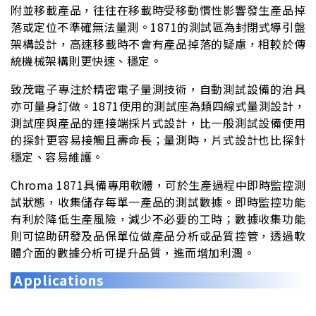
附並移載產品，往往在移載時受移動慣性影響發生產品掉
落或定位不準確無法量測。1871的測試區為封閉式導引盤
架構設計，高速移載時不會有產品掉落的疑慮，相較於傳
統機械架構則更快速、穩定。
致茂電子專注於精密電子量測技術，自動測試設備的治具
亦可量身訂做。1871使用的測試座為類四線式量測設計，
測試座與產品的連接端採片式設計，比一般測試設備使用
的探針更容易接觸且壽命長；量測時，片式設計也比探針
穩定、容易維護。
Chroma 1871具備專用軟體，可於生產過程中即時監控測
試狀態，收集儲存每單一產品的測試數據。即時監控功能
有利於降低生產風險，減少不必要的工時；數據收集功能
則可協助研發及品保單位做產品分析或品質控管，透過軟
體介面的數據分析可提升品質，進而增加利潤。
Applications