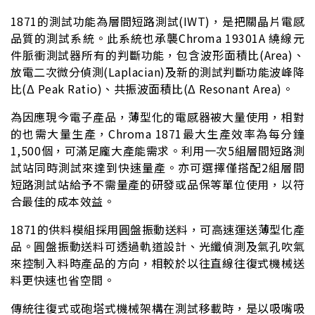
1871的測試功能為層間短路測試(IWT)，是把關晶片電感
品質的測試系統。此系統也承襲Chroma 19301A 繞線元
件脈衝測試器所有的判斷功能，包含波形面積比(Area)、
放電二次微分偵測(Laplacian)及新的測試判斷功能波峰降
比(Δ Peak Ratio)、共振波面積比(Δ Resonant Area)。
為因應現今電子產品，薄型化的電感器被大量使用，相對
的也需大量生產，Chroma 1871最大生產效率為每分鐘
1,500個，可滿足龐大產能需求。利用一次5組層間短路測
試站同時測試來達到快速量產。亦可選擇僅搭配2組層間
短路測試站給予不需量產的研發或品保等單位使用，以符
合最佳的成本效益。
1871的供料模組採用圓盤振動送料，可高速運送薄型化產
品。圓盤振動送料可透過軌道設計、光纖偵測及氣孔吹氣
來控制入料時產品的方向，相較於以往直線往復式機械送
料更快速也省空間。
傳統往復式或砲塔式機械架構在測試移載時，是以吸嘴吸