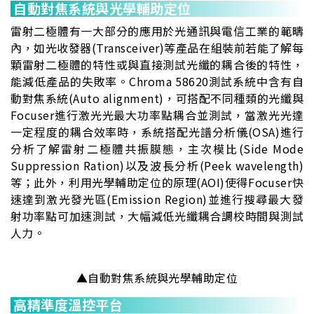
自動對焦系統與光學輔助定位
雷射二極體有一大部分的應用於光通訊與電信工業的範疇
內，如光收發器(Transceiver)等產品在組裝前若能了解每
顆雷射二極體的特性或與直接測試光纖的耦合後的特性，
能減低產品的失敗率。Chroma 58620測試系統中含有自
動對焦系統(Auto alignment)，可搭配不同種類的光纖與
Focuser進行激光光最大功率點耦合並測試，當激光光達
一定程度的耦合效率時，系統搭配光譜分析儀(OSA)進行
分析了解雷射二極體共振膜態，主次模比(Side Mode
Suppression Ration)以及波長分析(Peek wavelength)
等；此外，利用光學輔助定位的原理(AOI)使得Focuser快
速達到激光發光區(Emission Region)並進行搜尋最大發
射功率點可加速測試，大幅減低光纖耦合調校時間與測試
人力。
▲自動對焦系統與光學輔助定位
高精準度溫控平台