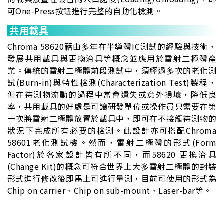
可One-Press按鈕進行完整的自動化檢測。
共用載具
Chroma 58620藉由多年在半導體IC測試的經驗與技術，
發展共用載具與更換治具等概念並應用於雷射二極體產
業。傳統的雷射二極體前段測試中，須經過多次的老化測
試(Burn-in)與特性檢測(Characterization Test)製程，
但在待測物流動的過程中常會遺失或意外損壞，降低良
率，共用載具的好處是可讓研發單位或操作員只需要在第
一次將雷射二極體放置於載具中，即可在不接觸待測物的
狀況下完成所有必要的檢測。此設計亦可搭配Chroma
58601老化測試機。然而，雷射二極體的形式(Form
Factor)於各家設計皆有所不同，而58620 更換治具
(Change Kit)的概念可符合世界上大多雷射二極體的封裝
形式進行修改後即馬上可進行量測，目前可使用的形式為
Chip on carrier、Chip on sub-mount、Laser-bar等。