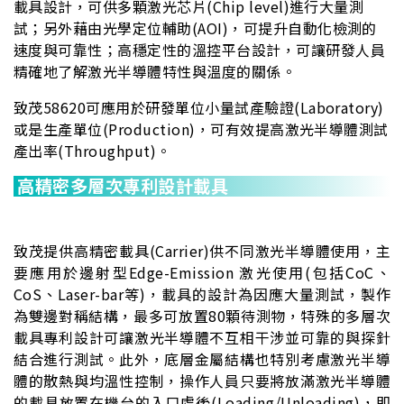
載具設計，可供多顆激光芯片(Chip level)進行大量測
試；另外藉由光學定位輔助(AOI)，可提升自動化檢測的
速度與可靠性；高穩定性的溫控平台設計，可讓研發人員
精確地了解激光半導體特性與溫度的關係。
致茂58620可應用於研發單位小量試產驗證(Laboratory)
或是生產單位(Production)，可有效提高激光半導體測試
產出率(Throughput)。
高精密多層次專利設計載具
致茂提供高精密載具(Carrier)供不同激光半導體使用，主
要應用於邊射型Edge-Emission 激光使用(包括CoC、
CoS、Laser-bar等)，載具的設計為因應大量測試，製作
為雙邊對稱結構，最多可放置80顆待測物，特殊的多層次
載具專利設計可讓激光半導體不互相干涉並可靠的與探針
結合進行測試。此外，底層金屬結構也特別考慮激光半導
體的散熱與均溫性控制，操作人員只要將放滿激光半導體
的載具放置在機台的入口處後(Loading/Unloading)，即