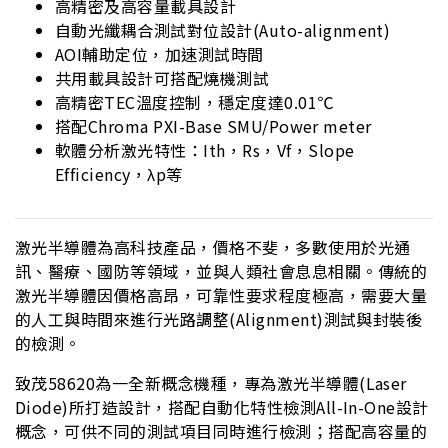
高精密及高容量載具設計
自動光纖耦合測試對位設計(Auto-alignment)
AOI輔助定位，加速測試時間
共用載具設計可搭配燒機測試
高精密TEC溫度控制，穩定度達0.01℃
搭配Chroma PXI-Base SMU/Power meter
軟體分析激光特性：Ith，Rs，Vf，Slope
Efficiency，λp等
激光半導體為高科技產品，價格不斐，多數使用於光通
訊、醫療、國防等領域，並與人類社會息息相關。傳統的
激光半導體因價格高昂，可靠性要求程度極高，需要大量
的人工與時間來進行光路調整(Alignment)測試與封裝後
的檢測。
致茂58620為一全新概念機種，專為激光半導體(Laser
Diode)所打造設計，搭配自動化特性檢測All-In-One設計
概念，可供不同的測試項目同時進行檢測；搭配高容量的