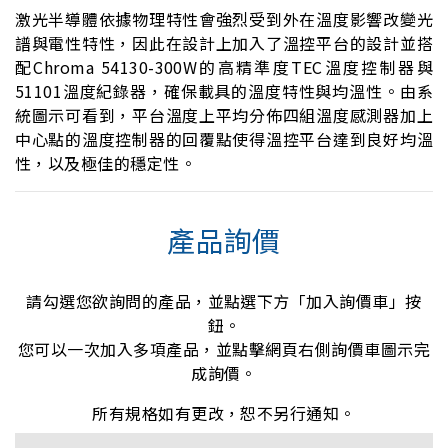
激光半導體依據物理特性會強烈受到外在溫度影響改變光
譜與電性特性，因此在設計上加入了溫控平台的設計並搭
配Chroma 54130-300W的高精準度TEC溫度控制器與
51101溫度紀錄器，確保載具的溫度特性與均溫性。由系
統圖示可看到，平台溫度上平均分佈四組溫度感測器加上
中心點的溫度控制器的回覆點使得溫控平台達到良好均溫
性，以及極佳的穩定性。
產品詢價
請勾選您欲詢問的產品，並點選下方「加入詢價車」按
鈕。
您可以一次加入多項產品，並點擊網頁右側詢價車圖示完
成詢價。
所有規格如有更改，恕不另行通知。