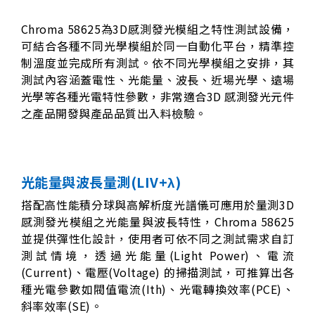
Chroma 58625為3D感測發光模組之特性測試設備，
可結合各種不同光學模組於同一自動化平台，精準控
制溫度並完成所有測試。依不同光學模組之安排，其
測試內容涵蓋電性、光能量、波長、近場光學、遠場
光學等各種光電特性參數，非常適合3D 感測發光元件
之產品開發與產品品質出入料檢驗。
光能量與波長量測(LIV+λ)
搭配高性能積分球與高解析度光譜儀可應用於量測3D
感測發光模組之光能量與波長特性，Chroma 58625
並提供彈性化設計，使用者可依不同之測試需求自訂
測試情境，透過光能量(Light Power)、電流
(Current)、電壓(Voltage) 的掃描測試，可推算出各
種光電參數如閥值電流(Ith)、光電轉換效率(PCE)、
斜率效率(SE)。