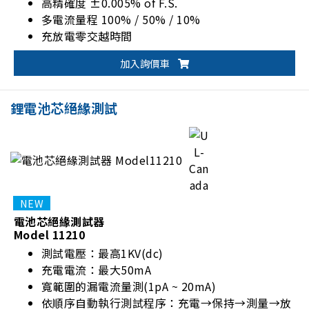
高精確度 ±0.005% of F.S.
多電流量程 100% / 50% / 10%
充放電零交越時間
200% 脈衝電流輸出功能
加入詢價車
硬體二級電壓保護功能
鋰電池芯絕緣測試
電池芯絕緣測試器
Model 11210
測試電壓：最高1KV(dc)
充電電流：最大50mA
寬範圍的漏電流量測(1pA ~ 20mA)
依順序自動執行測試程序：充電→保持→測量→放