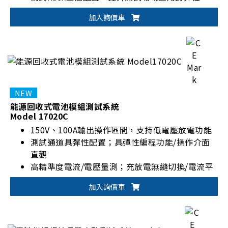
加入詢價車
能源回收式電池模組測試系統
Model 17020C
150V、100A輸出操作區間，支持低電壓放電功能
測試通道具彈性配置；具彈性編程功能/操作介面
直觀
高精準度電流/電壓量測；充放電無縫切換/電流平
穩不中斷
加入詢價車
適用電池模組/電池包設計驗證、生產測試與產品
取證