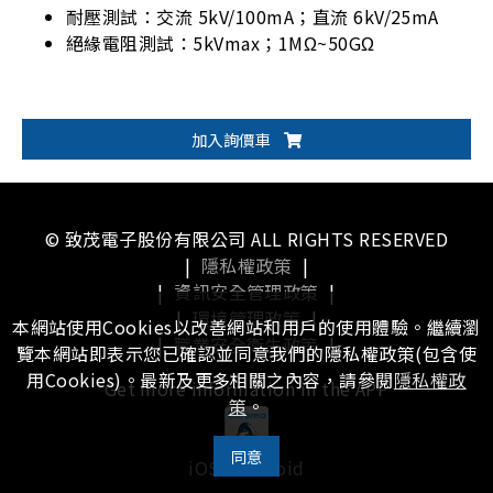
耐壓測試：交流 5kV/100mA；直流 6kV/25mA
絕緣電阻測試：5kVmax；1MΩ~50GΩ
加入詢價車
© 致茂電子股份有限公司 ALL RIGHTS RESERVED
|
隱私權政策
|
|
資訊安全管理政策
|
|
環境管理政策
|
本網站使用Cookies以改善網站和用戶的使用體驗。繼續瀏
|
職業安全衛生政策
|
覽本網站即表示您已確認並同意我們的隱私權政策(包含使
用Cookies)。最新及更多相關之內容，請參閱
隱私權政
Get more information in the APP
策
。
同意
iOS
Android