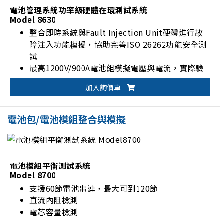
電池管理系統功率級硬體在環測試系統
Model 8630
整合即時系統與Fault Injection Unit硬體進行故
障注入功能模擬，協助完善ISO 26262功能安全測
試
最高1200V/900A電池組模擬電壓與電流，實際驗
證校準電池管理系統的SOC、SOH等參數
加入詢價車
測試電池管理系統在靜態或動態情境下的過電壓
(OVP)、低電壓(UVP)、過電流(OCP)、過溫(OTP)
或低溫(UTP)等保護
電池包/電池模組整合與模擬
支援CAN、CAN FD、LIN、RS-485通訊介面
電池模組平衡測試系統
Model 8700
支援60節電池串連，最大可到120節
直流內阻檢測
電芯容量檢測