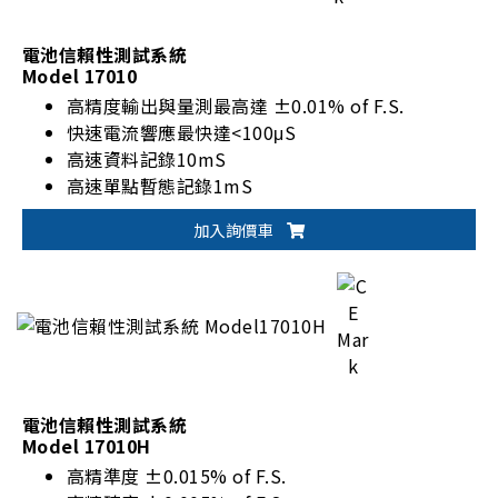
電池信賴性測試系統
Model 17010
高精度輸出與量測最高達 ±0.01% of F.S.
快速電流響應最快達<100μS
高速資料記錄10mS
高速單點暫態記錄1mS
最大通道集成數最高達96CHs
加入詢價車
通道並聯輸出最高達1200A
電池信賴性測試系統
Model 17010H
高精準度 ±0.015% of F.S.