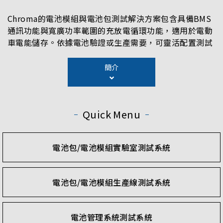
Chroma的電池模組與電池包測試解決方案包含具備BMS
通訊功能與寬廣功率範圍的充放電循環功能，適用於電動
車電能儲存。依據電池驗證或生產需要，可靈活配置測試
通道數量與功率，並將放電能量回收至電網。充放電電流
之間的無縫快速切換可模擬實際電池使用情境。精準測量
簡介
與高頻取樣有助於對電池壽命進行正確分析。BMS 與電
池包終端測試系統廣泛應用於電池包生產線，提供可程式
化的軟體平台與客製化測試項目，能有效驗證電池特性、
Quick Menu
信號通訊與保護功能。
電池包/電池模組實驗室測試系統
電池包/電池模組生產線測試系統
電池管理系統測試系統