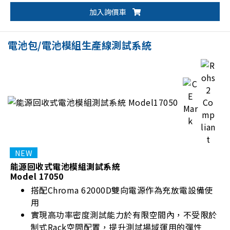
等級電池動態充放電性能驗證
加入詢價車
支援CAN、CAN FD、LIN、RS-485通訊介面
獨立PLC系統即時監控，確保試驗過程安全無虞
電池包/電池模組生產線測試系統
能源回收式電池模組測試系統
Model 17050
搭配Chroma 62000D雙向電源作為充放電設備使
用
實現高功率密度測試能力於有限空間內，不受限於
制式Rack空間配置，提升測試場域運用的彈性