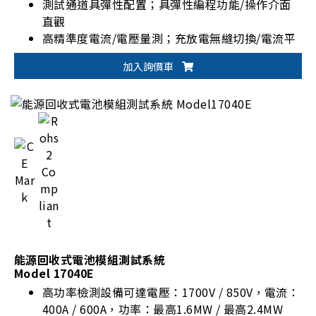
測試通道具彈性配置；具彈性編程功能/操作介面
直觀
高精準度電流/電壓量測；充放電無縫切換/電流平
穩不中斷
加入詢價車
適用電池模組/電池包設計驗證、生產測試與產品
取證
能源回收式電池模組測試系統
Model 17040E
高功率檢測設備可達電壓：1700V / 850V，電流：
400A / 600A，功率：最高1.6MW / 最高2.4MW