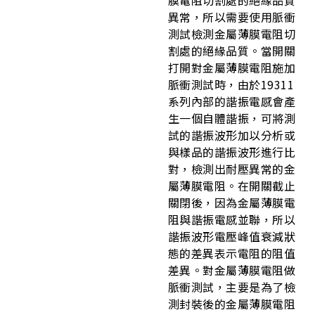
膜電阻切割處的絕緣品質
異常，所以需要使用脈衝
測試檢測金屬薄膜電阻切
割處的絕緣品質。當開關
打開對金屬薄膜電阻施加
脈衝測試時，由於19311
系列內部的諧振電感會產
生一個自體諧振，可將測
試的諧振波形加以分析或
與樣品的諧振波形進行比
對，檢測出耐壓異常的金
屬薄膜電阻。在開關截止
關閉後，因為金屬薄膜電
阻與諧振電感並聯，所以
諧振波形電壓峰值衰減狀
態的差異表示電阻的阻值
差異。對金屬薄膜電阻做
脈衝測試，主要是為了檢
測封裝後的金屬薄膜電阻