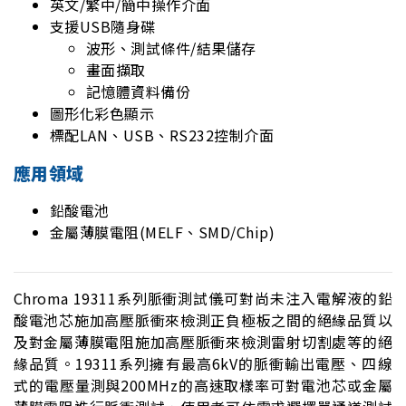
英文/繁中/簡中操作介面
支援USB隨身碟
波形、測試條件/結果儲存
畫面擷取
記憶體資料備份
圖形化彩色顯示
標配LAN、USB、RS232控制介面
應用領域
鉛酸電池
金屬薄膜電阻(MELF、SMD/Chip)
Chroma 19311系列脈衝測試儀可對尚未注入電解液的鉛
酸電池芯施加高壓脈衝來檢測正負極板之間的絕緣品質以
及對金屬薄膜電阻施加高壓脈衝來檢測雷射切割處等的絕
緣品質。19311系列擁有最高6kV的脈衝輸出電壓、四線
式的電壓量測與200MHz的高速取樣率可對電池芯或金屬