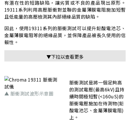
有潛在性的短路缺陷，讓劣質或不良的產品現出原形。
19311系列利用高壓脈衝對並聯的金屬薄膜電阻施加短暫
且低能量的高壓檢測其內部絕緣品質的缺陷。
因此，使用19311系列的脈衝測試可以提升鉛酸電池芯、
金屬薄膜電阻等的絕緣品質，並保障產品被長久使用的信
賴性。
▼下拉以查看更多
脈衝測試是將一個足夠高
的測試電壓(最高6kV)且持
▲ 脈衝測試波形示意圖
續時間極短暫(<160uS)的
脈衝電壓施加在待測物(鉛
酸電池芯、金屬薄膜電阻)
上。