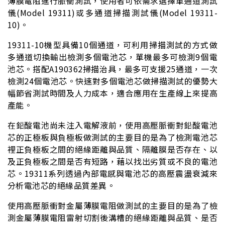
薄膜電阻進行脈衝測試，使用者可依需求選擇單通道測試
儀(Model 19311)或多通道掃描測試儀(Model 19311-
10)。
19311-10機型具備10個通道，可利用掃描測試的方式做
多通道切換輸出檢測多個電池芯，單機最多可檢測9個電
池芯。搭配A190362掃描治具，最多可支援25通道，一次
檢測24個電池芯。快速對多個電池芯做掃描測試的優勢大
幅節省測試時間及人力成本，適合應用在生產線上來提高
產能。
在鉛酸電池尚未注入電解液前，使用高壓脈衝對鉛酸電池
芯的正極板與負極板做測試的主要目的是為了檢測電池芯
裡正負極板之間的絕緣距離與品質、隔離膜是否存在、以
及正負極板之間是否有短路，藉以找出劣質或不良的電池
芯。19311系列透過內部電感與電池芯的高壓震盪衰減來
分析電池芯的絕緣品質差異。
使用高壓脈衝對金屬薄膜電阻做測試的主要目的是為了檢
測金屬薄膜電阻雷射切割後溝槽的絕緣距離與品質、是否