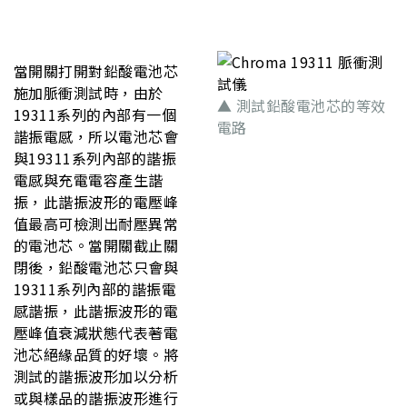
當開關打開對鉛酸電池芯
施加脈衝測試時，由於
▲ 測試鉛酸電池芯的等效
19311系列的內部有一個
電路
諧振電感，所以電池芯會
與19311系列內部的諧振
電感與充電電容產生諧
振，此諧振波形的電壓峰
值最高可檢測出耐壓異常
的電池芯。當開關截止關
閉後，鉛酸電池芯只會與
19311系列內部的諧振電
感諧振，此諧振波形的電
壓峰值衰減狀態代表著電
池芯絕緣品質的好壞。將
測試的諧振波形加以分析
或與樣品的諧振波形進行