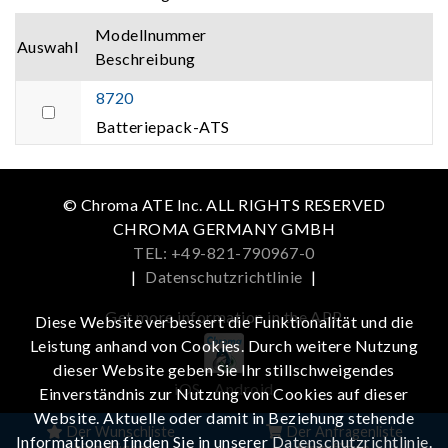
Modellnummer
Auswahl
Beschreibung
8720
Batteriepack-ATS
© Chroma ATE Inc. ALL RIGHTS RESERVED
CHROMA GERMANY GMBH
TEL: +49-821-790967-0
|
Datenschutzrichtlinie
|
Get more information in the APP
Diese Website verbessert die Funktionalität und die
Leistung anhand von Cookies. Durch weitere Nutzung
dieser Website geben Sie Ihr stillschweigendes
iOS
Android
Einverständnis zur Nutzung von Cookies auf dieser
Website. Aktuelle oder damit in Beziehung stehende
Der Wunschliste
Der Anfragenliste
Informationen finden Sie in unserer
Datenschutzrichtlinie
.