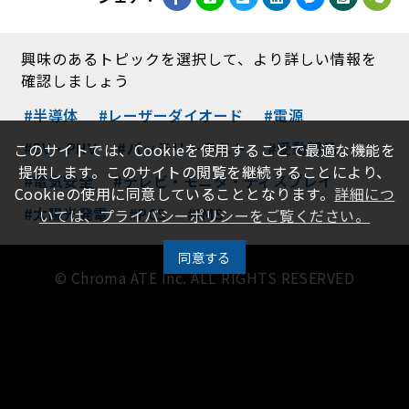
興味のあるトピックを選択して、より詳しい情報を
確認しましょう
#半導体
#レーザーダイオード
#電源
#EV・PHV
#バッテリーテスト
#受動部品
このサイトでは、Cookieを使用することで最適な機能を
提供します。このサイトの閲覧を継続することにより、
#電気安全
#テレビ・モニタ・ディスプレイ
Cookieの使用に同意していることとなります。
詳細につ
#太陽光発電
#PCS
#IMS
いては、プライバシーポリシーをご覧ください。
同意する
© Chroma ATE Inc. ALL RIGHTS RESERVED
|
プライバシーポリシー
|
クロマジャパン株式会社
TEL: +81-45-542-1118
Email: INFO@CHROMA.CO.JP
Get more information in the APP