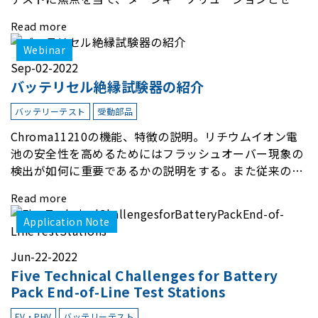
フチェックシステムが非常に重要である理由を説明しま
Read more
す。また、Chromaの関連するテストソリューションの
紹介や、PLCやMESの通信に関する経験談を紹介しま
Webinar
す。
Sep-02-2022
バッテリセル絶縁試験器の紹介
バッテリーテスト
受動部品
Chroma11210の機能、特徴の説明。リチウムイオン電
池の安全性を高めるためにはフラッシュオーバー現象の
検出が如何に重要であるかの説明をする。また従来の絶
縁試験器では、検出出来ないがChroma11210はフラッ
Read more
シュオーバー現象の検出を可能とする絶縁試験器である
ことを説明する。
Application Note
Jun-22-2022
Five Technical Challenges for Battery
Pack End-of-Line Test Stations
EV・PHV
バッテリーテスト