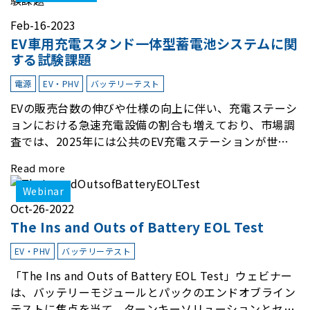
れています。しかし、電気自動車の製造には燃料自動車
に比べて4倍以上の金属鉱物が使用され、製造よりも多
Feb-16-2023
くの二酸化炭素を排出するため、2022年までに輸送によ
EV車用充電スタンド一体型蓄電池システムに関
る世界の排出量は期待通り減少してお
する試験課題
電源
EV・PHV
バッテリーテスト
EVの販売台数の伸びや仕様の向上に伴い、充電ステーシ
ョンにおける急速充電設備の割合も増えており、市場調
査では、2025年には公共のEV充電ステーションが世界
で300万以上に増加するとされています。充電ステーシ
Read more
ョンに太陽光発電や蓄電池をいかに組み込むか、充電時
間の短縮や充電の安全性をいかに高めるかが、業界の最
Webinar
重要課題の一つとなっています。
Oct-26-2022
The Ins and Outs of Battery EOL Test
EV・PHV
バッテリーテスト
「The Ins and Outs of Battery EOL Test」ウェビナー
は、バッテリーモジュールとパックのエンドオブライン
テストに焦点を当て、ターンキーソリューションとセル