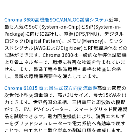
Chroma 3680高機能SOC/ANALOG試験システム
近年、
最も人気のSoC (System-on-Chip)とSiP(System-in-
Package)に向けに設計し、電源(DPS/PMU)、デジタル
ロジック(Digital Pattern)、メモリ(Memory)、ミック
スドシグナル(AWGおよびDigitizer)とRF無線通信などの
試験ができます。Chroma 3680は一般的な半導体試験機
より省エネルギーで、環境に有害な物質を含まれていま
せん。また、製造工程や製造環境も厳格な検査に合格
し、最新の環境保護要件を満たしています。
Chroma 61815 電力回生式双方向交流電源
高電力密度の
次世代小型交流電源で、高さ3Uサイズ、最大15kVAを出
力できます。世界各国の単相、三相電圧と周波数の模擬
ができ、EV、PVインバーター、スマートグリッド関連製
品を試験できます。電力回生機能により、消費エネルギ
ーをグリッドシミュレーターで電力系統へ高効率で戻す
ことで、省エネと二酸化炭素の削減目標を達成します。