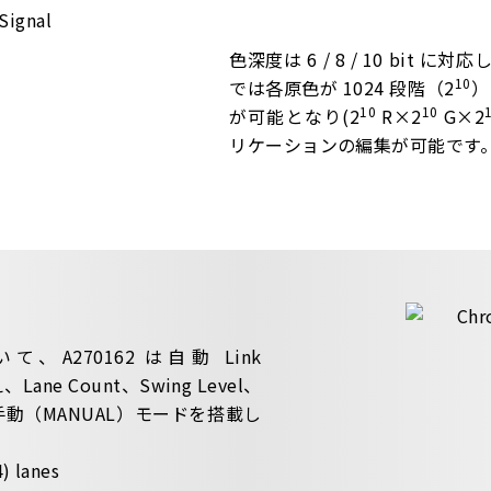
色深度は 6 / 8 / 10 bit に
10
では各原色が 1024 段階（2
）
10
10
が可能となり(2
R×2
G×2
リケーションの編集が可能です
270162 は自動 Link
ane Count、Swing Level、
した手動（MANUAL）モードを搭載し
4) lanes