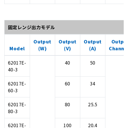
固定レンジ出力モデル
Output
Output
Output
Outpu
Model
(W)
(V)
(A)
Channe
62017E-
40
50
40-3
62017E-
60
34
60-3
62017E-
80
25.5
80-3
62017E-
100
20.4