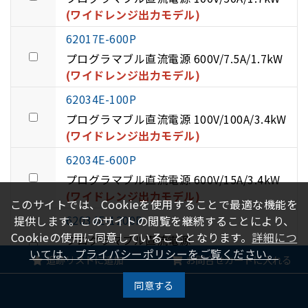
(ワイドレンジ出力モデル)
62017E-600P
プログラマブル直流電源 600V/7.5A/1.7kW
(ワイドレンジ出力モデル)
62034E-100P
プログラマブル直流電源 100V/100A/3.4kW
(ワイドレンジ出力モデル)
62034E-600P
プログラマブル直流電源 600V/15A/3.4kW
(ワイドレンジ出力モデル)
このサイトでは、Cookieを使用することで最適な機能を
62034E-1200P
提供します。このサイトの閲覧を継続することにより、
Cookieの使用に同意していることとなります。
詳細につ
プログラマブル直流電源
いては、プライバシーポリシーをご覧ください。
1200V/7.5A/3.4kW
(ワイドレンジ出力モデ
追跡リストに追加
お問合せカートに入れる
ル)
同意する
履歴
62050E-100P