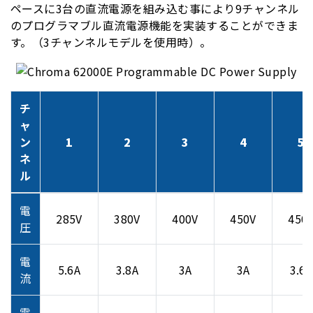
ペースに3台の直流電源を組み込む事により9チャンネル
のプログラマブル直流電源機能を実装することができま
す。（3チャンネルモデルを使用時）。
チ
ャ
ン
1
2
3
4
5
ネ
ル
電
285V
380V
400V
450V
450
圧
電
5.6A
3.8A
3A
3A
3.6A
流
電