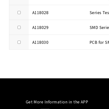
A118028
Series Tes
A118029
SMD Serie
A118030
PCB for S
Get More Information in the APP