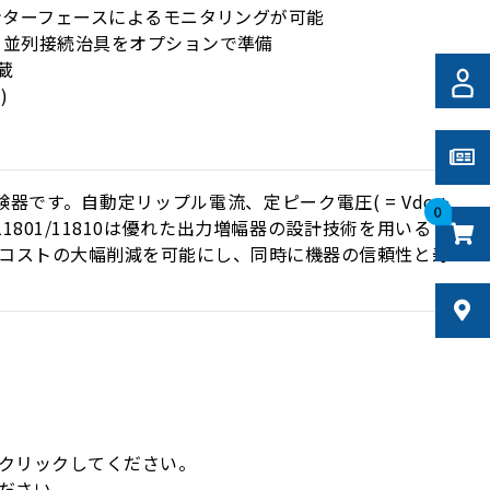
インターフェースによるモニタリングが可能
続と並列接続治具をオプションで準備
蔵
)
験器です。自動定リップル電流、定ピーク電圧( = Vdc +
0
1801/11810は優れた出力増幅器の設計技術を用いるこ
コストの大幅削減を可能にし、同時に機器の信頼性と寿
。
クリックしてください。
ださい。