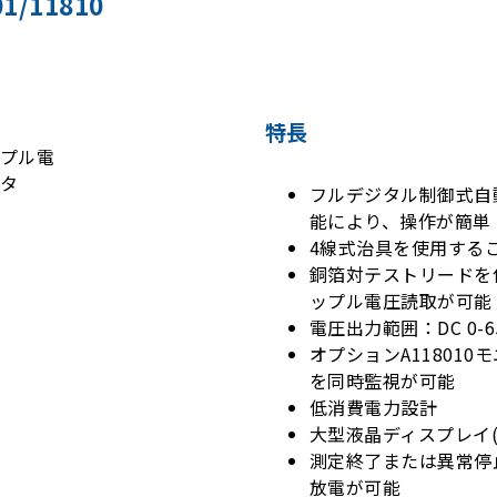
1/11810
特長
フルデジタル制御式自動定
能により、操作が簡単
4線式治具を使用する
銅箔対テストリードを
ップル電圧読取が可能
電圧出力範囲：DC 0-650V
オプションA11801
を同時監視が可能
低消費電力設計
大型液晶ディスプレイ(
測定終了または異常停
放電が可能