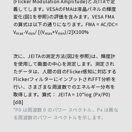
(Flicker Modulation Amplitude)とJEITAで定
義してします。VESAのFMAは液晶パネルの輝度
変化(図1を参照)の評価を含みます。VESA FMA
の算式は以下の通りになります。FMA = AC/DC=
V
-V
/ [(V
+V
)/2]X100%
max
min
max
min
次に、JEITAの測定方法(図2を参照)は、輝度計
を使用して画面の中心を測定します。測定され
たデータは、人間の目のFlicker感知に対応する
FlickerフィルターにインプットされFFT分析を
行い、さまざまな周波数でのエネルギー分布を
取得します。算式： JEITA = 10*log (Px/P0)
[dB]
*P0 は周波数 0 のパワー スペクトル、Px は異な
る周波数のパワー スペクトルを示します。