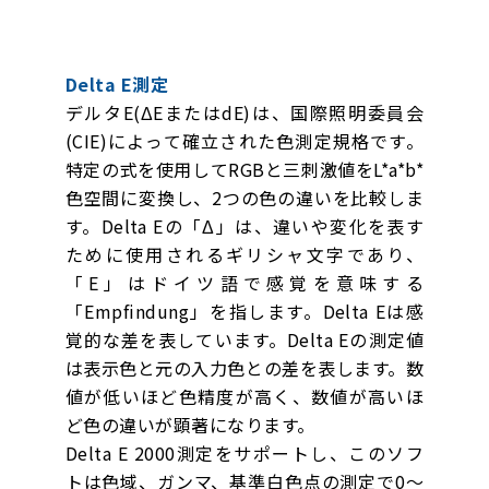
Delta E測定
デルタE(ΔEまたはdE)は、国際照明委員会
(CIE)によって確立された色測定規格です。
特定の式を使用してRGBと三刺激値をL*a*b*
色空間に変換し、2つの色の違いを比較しま
す。Delta Eの「Δ」は、違いや変化を表す
ために使用されるギリシャ文字であり、
「E」はドイツ語で感覚を意味する
「Empfindung」を指します。Delta Eは感
覚的な差を表しています。Delta Eの測定値
は表示色と元の入力色との差を表します。数
値が低いほど色精度が高く、数値が高いほ
ど色の違いが顕著になります。
Delta E 2000測定をサポートし、このソフ
トは色域、ガンマ、基準白色点の測定で0〜