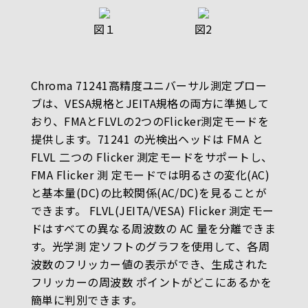
図１
図2
Chroma 71241高精度ユニバーサル測定プロー
ブは、VESA規格とJEITA規格の両方に準拠して
おり、FMAとFLVLの2つのFlicker測定モードを
提供します。71241 の光検出ヘッドは FMA と
FLVL 二つの Flicker 測定モードをサポートし、
FMA Flicker 測 定モードでは明るさの変化(AC)
と基本量(DC)の比較関係(AC/DC)を見ることが
できます。 FLVL(JEITA/VESA) Flicker 測定モー
ドはすべての異なる周波数の AC 量を分離できま
す。光学測 定ソフトのグラフを使用して、各周
波数のフリッカー値の表示ができ、生成された
フリッカーの周波数 ポイントがどこにあるかを
簡単に判別できます。