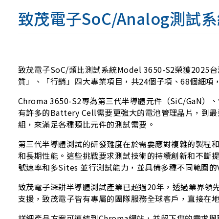
致茂電子SoC/Analog測
致茂電子SoC/類比測試系統Model 3650-S2榮獲20
質」、「行銷」四大專業項目，共24個子項、68個細
Chroma 3650-S2專為第三代半導體元件（SiC/
有許多的Battery Cell需要更強大的電池管理晶片，
組，來滿足各種類比元件的測試需要。
第三代半導體測試的研發難度在於需要應對複雜的製程
和長期性能。這些挑戰要求測試技術的持續創新和不斷提升。Ch
號速率和多Sites 並行測試能力，並具備多種不同範
致茂電子深耕半導體測試產業已超過20年，透過業界領
支援，致茂電子皆有專屬的團隊服務全球客戶，直接在
詳細產品方案可連結到Chroma網站，並留下您的需求