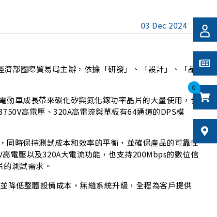
03 Dec 2024
Award）由經濟部國際貿易局主辦，依據「研發」、「設計」、「品
0
計。近年來電動車成長帶來碳化矽與氮化鎵功率晶片的大量使用，也
750V高電壓、320A高電流與單板有64通道的DPS模
，同時保持測試成本和效率的平衡，並確保產品的可靠性
V高電壓以及320A大電流功能，也支持200Mbps的數位信
片的測試需求。
間並降低整體設備成本，無縫系統升級，全程為客戶提供