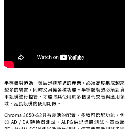
半導體製造為一發展迅速前進的產業，必須高度集成越來
越多的裝置，同時又具備各種功能。半導體製造必須對資
本設備進行控管，才能將其使用於多個世代交替與應用領
域，延長設備的使用期限。
Chroma 3650-S2具有靈活的配置，多種可選配功能，例
如 AD / DA 轉換器測試、ALPG供記憶體測試、高電壓
PE、Multi-SCAN測試及類比測試，使其能廣泛測試多種