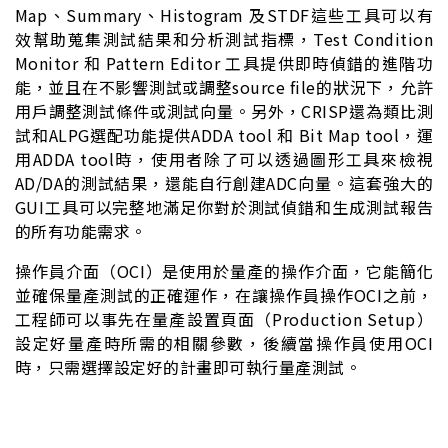
Map、Summary、Histogram 及STDF這些工具可以有
效幫助蒐集測試結果和分析測試指標，Test Condition
Monitor 和 Pattern Editor 工具提供即時偵錯的進階功
能，並且在不影響測試或調整source file的狀況下，允許
用戶調整測試條件或測試向量。另外，CRISP還為類比測
試和ALPG選配功能提供ADDA tool 和 Bit Map tool，運
用ADDA tool時，使用者除了可以透過圖形工具來檢視
AD/DA的測試結果，還能自行創建ADC向量。這套強大的
GUI工具可以完整地滿足你對於測試偵錯和生成測試報告
的所有功能需求。
操作員介面（OCI）是使用於量產的操作介面，它能簡化
並確保量產測試的正確運作，在讓操作員操作OCI之前，
工程師可以事先在量產設置頁面（Production Setup）
設定好量產時所需的相關參數，後續當操作員使用OCI
時，只需選擇設定好的計畫即可執行量產測試。