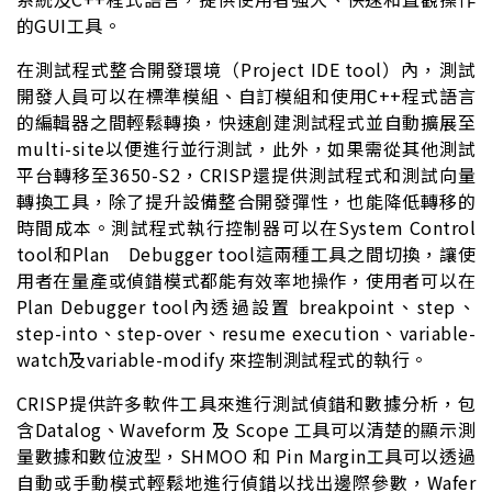
的GUI工具。
在測試程式整合開發環境（Project IDE tool）內，測試
開發人員可以在標準模組、自訂模組和使用C++程式語言
的編輯器之間輕鬆轉換，快速創建測試程式並自動擴展至
multi-site以便進行並行測試，此外，如果需從其他測試
平台轉移至3650-S2，CRISP還提供測試程式和測試向量
轉換工具，除了提升設備整合開發彈性，也能降低轉移的
時間成本。測試程式執行控制器可以在System Control
tool和Plan Debugger tool這兩種工具之間切換，讓使
用者在量產或偵錯模式都能有效率地操作，使用者可以在
Plan Debugger tool內透過設置 breakpoint、step、
step-into、step-over、resume execution、variable-
watch及variable-modify 來控制測試程式的執行。
CRISP提供許多軟件工具來進行測試偵錯和數據分析，包
含Datalog、Waveform 及 Scope 工具可以清楚的顯示測
量數據和數位波型，SHMOO 和 Pin Margin工具可以透過
自動或手動模式輕鬆地進行偵錯以找出邊際參數，Wafer