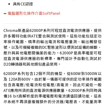
具有CE認證
➥ 電腦圖形化操作介面SoftPanel
Chroma新產品62000P系列可程控直流電流供應器，提供
許多獨特功能供ATE整合與測試使用。這些功能包括定功
率操作範圍、精準的輸出電流和電壓量測、輸出觸發信
號，以及可模擬複雜的DC暫態波形以便測試設備的瞬斷、
壓升與其他電壓間偏差的能力。62000P是高準確度可程
控直流電源供應器的新標準，專門設計予自動化測試於
D2D轉換器和其他類似產品使用。
62000P系列包含12個不同的機型，從600W到5000W以
及 120A到600V。由於單一儀器可提供的定功率操作範圍
包含高電壓/低電流和低電壓/高電流，因此可減低一般
ATE應用所須的直流電源供應器數量。62000P系列同時具
備16 bit高解析度的準確電壓和電流讀值回讀功能，這表
示系統不再須要複雜額外的分流器/電壓表，才能量測準