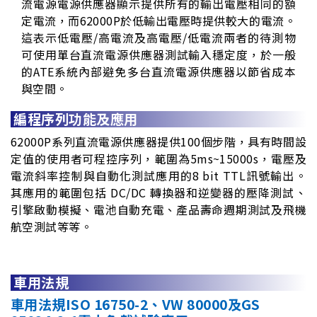
流電源電源供應器顯示提供所有的輸出電壓相同的額
定電流，而62000P於低輸出電壓時提供較大的電流。
這表示低電壓/高電流及高電壓/低電流兩者的待測物
可使用單台直流電源供應器測試輸入穩定度，於一般
的ATE系統內部避免多台直流電源供應器以節省成本
與空間。
編程序列功能及應用
62000P系列直流電源供應器提供100個步階，具有時間設
定值的使用者可程控序列，範圍為5ms~15000s，電壓及
電流斜率控制與自動化測試應用的8 bit TTL訊號輸出。
其應用的範圍包括 DC/DC 轉換器和逆變器的壓降測試、
引擎啟動模擬、電池自動充電、產品壽命週期測試及飛機
航空測試等等。
車用法規
車用法規ISO 16750-2、VW 80000及GS