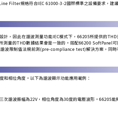
kHz的Line Filter規格符合IEC 61000-3-2國際標準之設
要求所設計，因此在諧波測量功能IEC模式下，66205所提供的TH
所測量的THD數據結果會是一致的。搭配66200 SoftPanel
8電流諧波限制值法規前測(pre-compliance test)解決方案，同
幅度和相位角度。以下為諧波顯示功能應用範例：
，三次諧波振幅為22V，相位角度為30度的電壓波形。66205