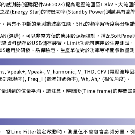
的感測器(選購配件A662023)提高電壓範圍至1.8kV。
nergy Star)的待機功率(Standby Power)測試具有
測要求所設計，具有不中斷的量測諧波高性能、5Hz的頻率解析度與
32與LAN(選購)，可以非常方便的應用於遠端控制，搭配Soft
紀錄資料儲存於USB儲存裝置。Limit功能可應用於生產測
，66205適用於研發、品保驗證、生產單位對於功率等相關參數量
Vpeak-, V_harmonic, V_THD, CFV (電壓波峰因數), Irms
 (電壓訊號頻率), Freq_I (電流訊號頻率), Wh, Ah,º (相位角度)。
量平均。請注意，時間段(Time frame)的時間設置等同於Da
濾波器。當Line Filter設定啟動時，測量值不會包含高頻分