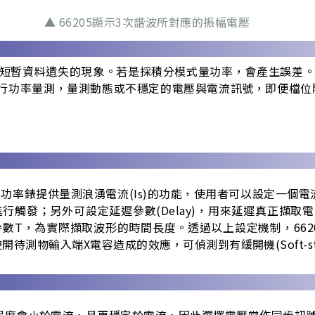
▲ 66205顯示3次諧波所對應的振幅電壓
暫資料遺失的現象。若是採積分模式量功率，會產生誤差。66205
動檔位條件下進行功率量測，量測動態或不穩定的電壓與電流訊號，即
05功率錶提供量測浪湧電流(Is)的功能，使用者可以設定一個
進行觸發；另外可設定延遲參數(Delay)，用來延遲真正擷
參數T，為實際擷取波形的時間長度。透過以上設定機制，662
開待測物輸入端X電容造成的效應，可偵測到有緩開機(Soft-st
程度會小於電流，且更穩定於電流，因此選擇電壓當作同步訊