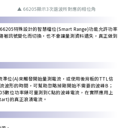
▲ 66205顯示3次諧波所對應的相位角
特殊設計的智慧檔位(Smart Range)功能允許功率
便檔位隨著訊號變化而切換，也不會讓量測資料遺失，真正做到
電流準位(A)來觸發開始量測電流，或使用後背板的TTL信
取電流波形的時間，可幫助忽略掉剛開始不需要的波峰B；
05數位功率錶可量測到C點的波峰電流，在實際應用上
art)的真正浪湧電流。
號源。