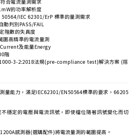
以符合電流量測需求
.1mW的功率解析度
 50564/IEC 62301/ErP 標準的量測需求
判別PASS/FAIL
指定階數的失真度
大範圍高精準的電流量測
urrent及能量Energy
00階
1000-3-2:2018法規(pre-compliance test)解決方案 (搭
，滿足IEC62301/EN50564標準的要求，66205
，量測動態或不穩定的電壓與電流訊號，即使檔位隨著訊號變化而切
1200A感測器(選購配件)將電流量測的範圍提高。