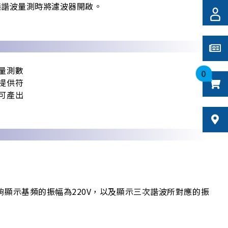
備要求，建議諧波量測時將濾波器開啟。
D量測數
0
可提供符
時可產出
能夠顯示基頻的振幅為220V，以及顯示三次諧波所對應的振