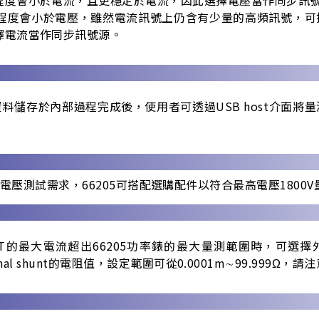
程度會小於電壓，雖然電流訊號上仍含有少量的高頻訊號，可
擇電流當作同步訊號源。
儲存於內部過程完成後，使用者可透過USB host介面將量
以上高電壓測試需求，66205可搭配選購配件以符合最高電壓1800V量
T的最大電流超出66205功率錶的最大量測範圍時，可選擇外部分
rnal shunt的電阻值，設定範圍可從0.0001m∼99.999Ω，請注