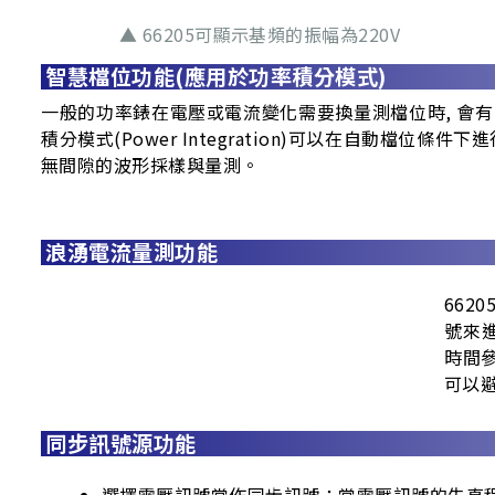
▲ 66205可顯示基頻的振幅為220V
智慧檔位功能(應用於功率積分模式)
一般的功率錶在電壓或電流變化需要換量測檔位時, 會有短
積分模式(Power Integration)可以在自
無間隙的波形採樣與量測。
浪湧電流量測功能
662
號來
時間
可以避
同步訊號源功能
選擇電壓訊號當作同步訊號：當電壓訊號的失真