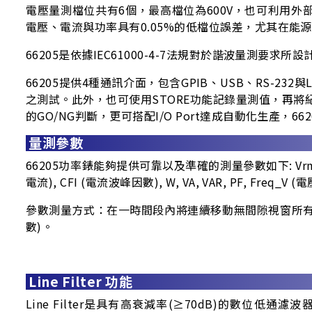
電壓量測檔位共有6個，最高檔位為600V，也可利用外部
電壓、電流與功率具有0.05%的低檔位誤差，尤其在能源之星(E
66205是依據IEC61000-4-7法規對於諧波量
66205提供4種通訊介面，包含GPIB、USB、RS-2
之測試。此外，也可使用STORE功能記錄量測值，再將
的GO/NG判斷，更可搭配I/O Port達成自動化生產
量測參數
66205功率錶能夠提供可靠以及準確的測量參數如下: Vrms, Vpeak+, 
電流), CFI (電流波峰因數), W, VA, VAR, PF, Freq_V
參數測量方式：在一時間段內將連續移動無間隙視窗所有量測到的值
數)。
Line Filter 功能
Line Filter是具有高衰減率(≥70dB)的數位低通