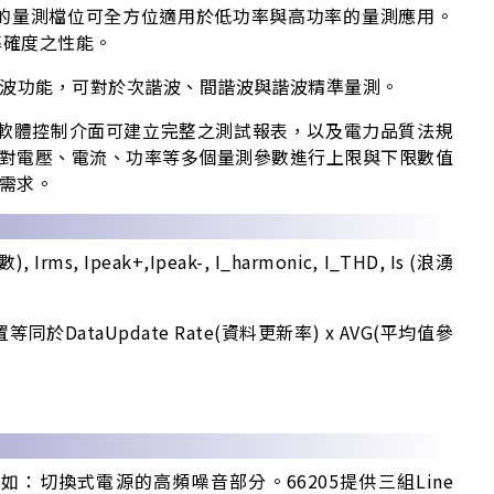
大範圍的量測檔位可全方位適用於低功率與高功率的量測應用。
高準確度之性能。
分組諧波功能，可對於次諧波、間諧波與諧波精準量測。
Panel軟體控制介面可建立完整之測試報表，以及電力品質法規
試，對電壓、電流、功率等多個量測參數進行上限與下限數值
測需求。
, Ipeak+,Ipeak-, I_harmonic, I_THD, Is (浪湧
taUpdate Rate(資料更新率) x AVG(平均值參
量，例如：切換式電源的高頻噪音部分。66205提供三組Line