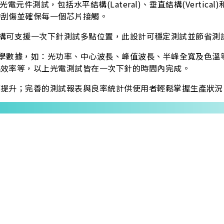
件測試，包括水平結構(Lateral)、垂直結構(Vertical)
物刮傷並確保每一個芯片接觸。
製化的架構可支援一次下針測試多點位置，此設計可穩定測試並節省
的光學數據，如：光功率、中心波長、峰值波長、半峰全寬及色
換效率等，以上光電測試皆在一次下針的時間內完成。
幅提升；完善的測試報表與良率統計供使用者輕鬆掌握生產狀況