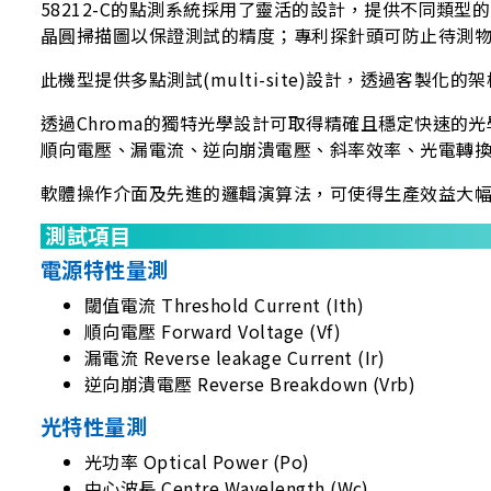
58212-C的點測系統採用了靈活的設計，提供不同類型的光電元
晶圓掃描圖以保證測試的精度；專利探針頭可防止待測
此機型提供多點測試(multi-site)設計，透過客
透過Chroma的獨特光學設計可取得精確且穩定快速
順向電壓、漏電流、逆向崩潰電壓、斜率效率、光電轉
軟體操作介面及先進的邏輯演算法，可使得生產效益大
測試項目
電源特性量測
閾值電流 Threshold Current (Ith)
順向電壓 Forward Voltage (Vf)
漏電流 Reverse leakage Current (Ir)
逆向崩潰電壓 Reverse Breakdown (Vrb)
光特性量測
光功率 Optical Power (Po)
中心波長 Centre Wavelength (Wc)