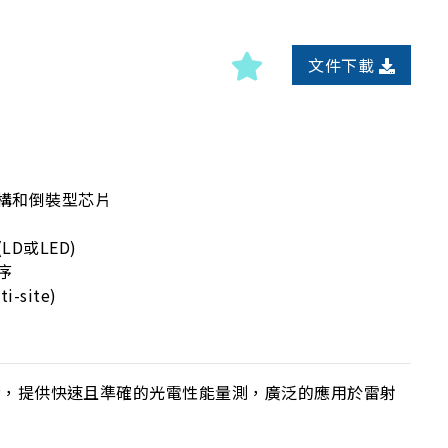
文件下載
構和倒裝型芯片
D或LED)
序
-site)
d
電應用測試設備，提供快速且準確的光電性能量測，廣泛的應用於雷射